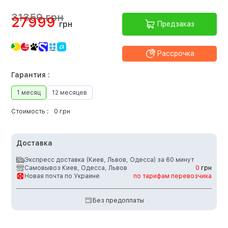
31359 грн
27999
грн
Предзаказ
Рассрочка
Гарантия :
1 месяц
12 месяцев
Стоимость :
0 грн
Доставка
Экспресс доставка (Киев, Львов, Одесса) за 60 минут
Самовывоз Киев, Одесса, Львов
0
грн
Новая почта по Украине
по тарифам перевозчика
Без предоплаты