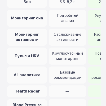
Вес
3,3–5,2 г
2,2–
Подробный
Улуч
Мониторинг сна
анализ
ан
Мониторинг
Отслеживание
Расши
активности
активности
анал
Круглосуточный
Повы
Пульс и HRV
мониторинг
точ
Базовые
A
AI-аналитика
рекомендации
рекоме
Health Radar
—
Blood Pressure