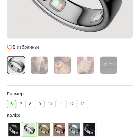
В избранные
Размер:
6
7
8
9
10
11
12
13
Колір: