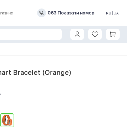
0
6
3
Показати номер
газине
RU
UA
rt Bracelet (Orange)
8