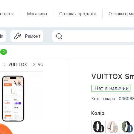
 оплата
Магазины
Оптовая продажа
Отзывы о ма
in
Ремонт
т
0
VUITTOX
VUITTOX Smart Bracelet (Orange)
VUITTOX Sma
Нет в наличии
Код товара :
03606
Колір: