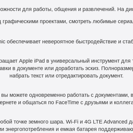
жности для работы, общения и развлечений. На дисп
д графическими проектами, смотреть любимые сериа
ic обеспечивает невероятное быстродействие и ста
ращает Apple iPad в универсальный инструмент для т
авки в документе или доработать эскиз. Полноразме
набрать текст или отредактировать документ.
ad вы можете одновременно работать с документами, 
ернете и общаться по FaceTime с друзьями и коллег
юбой точке земного шара. Wi‑Fi и 4G LTE Advanced д
и энергопотребления и емкая батарея поддерживают 