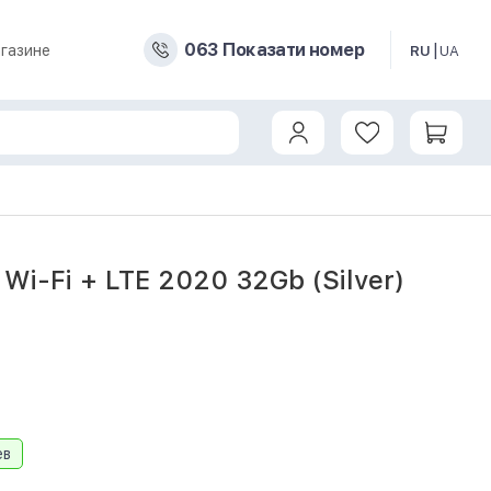
0
6
3
Показати номер
газине
RU
UA
 Wi-Fi + LTE 2020 32Gb (Silver)
ев