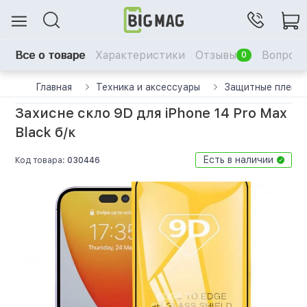
Все о товаре
Характеристики
Отзывы
Вопрос-
0
Главная
Техника и аксессуары
Защитные пленки
Захисне скло 9D для iPhone 14 Pro Max
Black б/к
Есть в наличии
Код товара:
030446