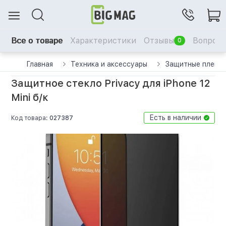
Все о товаре
Характеристики
Отзывы
Вопрос-
0
Главная
Техника и аксессуары
Защитные пленки
Защитное стекло Privacy для iPhone 12
Mini б/к
Есть в наличии
Код товара:
027387