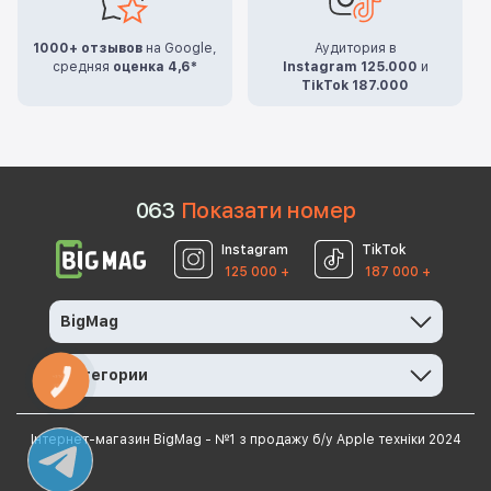
1000+ отзывов
на Google,
Аудитория в
средняя
оценка 4,6*
Instagram 125.000
и
TikTok 187.000
0
6
3
Показати номер
Instagram
TikTok
125 000 +
187 000 +
BigMag
Категории
КНОПКА
ЗВ'ЯЗКУ
Інтернет-магазин BigMag - №1 з продажу б/у Apple техніки 2024