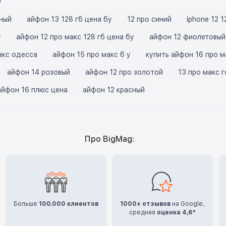
рный
айфон 13 128 гб цена бу
12 про синий
iphone 12 
у
айфон 12 про макс 128 гб цена бу
айфон 12 фиолетовый
акс одесса
айфон 15 про макс б у
купить айфон 16 про м
айфон 14 розовый
айфон 12 про золотой
13 про макс 
айфон 16 плюс цена
айфон 12 красный
Про BigMag:
Больше
100.000 клиентов
1000+ отзывов
на Google,
средняя
оценка 4,6*