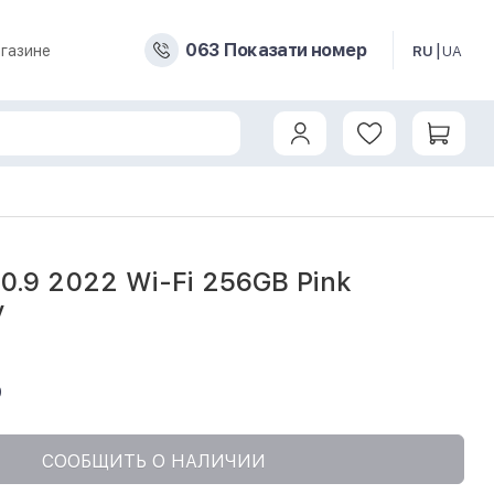
0
6
3
Показати номер
газине
RU
UA
(MPQC3) б/у
10.9 2022 Wi-Fi 256GB Pink
у
9
СООБЩИТЬ О НАЛИЧИИ