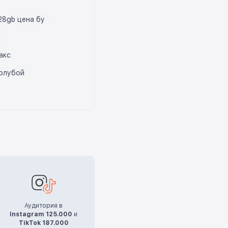
128gb цена бу
акс
голубой
Аудитория в
Instagram 125.000
и
TikTok 187.000