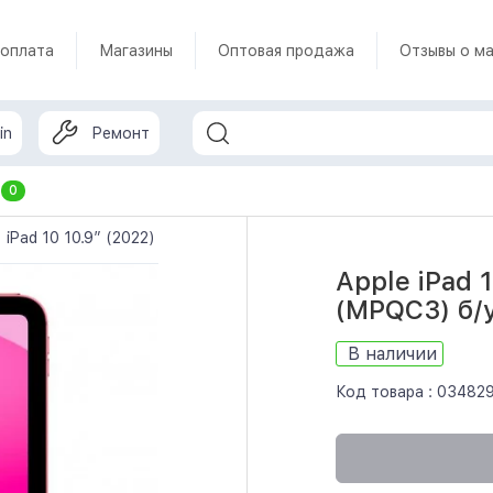
 оплата
Магазины
Оптовая продажа
Отзывы о ма
in
Ремонт
т
0
iPad 10 10.9” (2022)
Apple iPad 10.9 2022 Wi-Fi 256GB Pink 
Apple iPad 
(MPQC3) б/
В наличии
Код товара :
03482