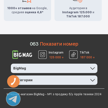
1000+ отзывов
на Google,
Аудитория в
средняя
оценка 4,6*
Instagram 125.000
и
TikTok 187.000
0
6
3
Показати номер
Instagram
TikTok
125 000 +
187 000 +
BigMag
Категории
КНОПКА
ЗВ'ЯЗКУ
Інтернет-магазин BigMag - №1 з продажу б/у Apple техніки 2024