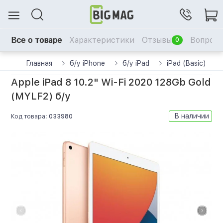
Все о товаре
Характеристики
Отзывы
Вопрос-
0
Главная
б/у iPhone
б/у iPad
iPad (Basic)
Apple iPad 8 10.2" Wi-Fi 2020 128Gb Gold
(MYLF2) б/у
В наличии
Код товара:
033980