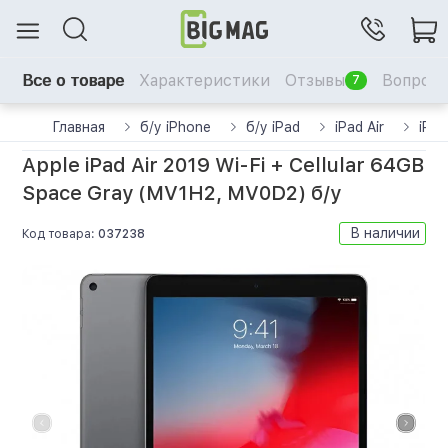
Все о товаре
Характеристики
Отзывы
Вопрос-
7
Главная
б/у iPhone
б/у iPad
iPad Air
iPad
Apple iPad Air 2019 Wi-Fi + Cellular 64GB
Space Gray (MV1H2, MV0D2) б/у
В наличии
Код товара:
037238