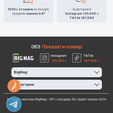
1000+ отзывов
на Google,
Аудитория в
средняя
оценка 4,6*
Instagram 125.000
и
TikTok 187.000
0
6
3
Показати номер
Instagram
TikTok
125 000 +
187 000 +
BigMag
Категории
КНОПКА
ЗВ'ЯЗКУ
Інтернет-магазин BigMag - №1 з продажу б/у Apple техніки 2024