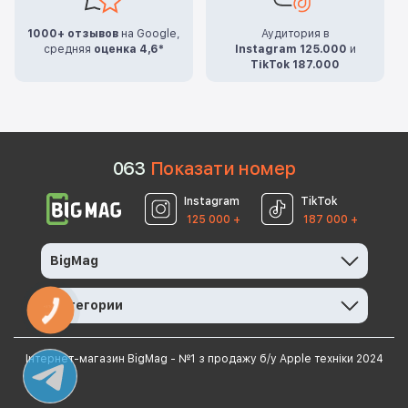
1000+ отзывов
на Google,
Аудитория в
средняя
оценка 4,6*
Instagram 125.000
и
TikTok 187.000
0
6
3
Показати номер
Instagram
TikTok
125 000 +
187 000 +
BigMag
Категории
КНОПКА
ЗВ'ЯЗКУ
Інтернет-магазин BigMag - №1 з продажу б/у Apple техніки 2024