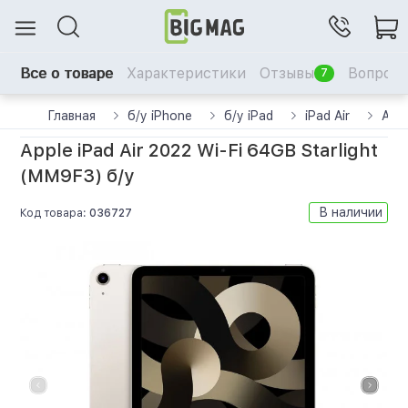
Все о товаре
Характеристики
Отзывы
Вопрос-
7
Главная
б/у iPhone
б/у iPad
iPad Air
Appl
Apple iPad Air 2022 Wi-Fi 64GB Starlight
(MM9F3) б/у
В наличии
Код товара:
036727