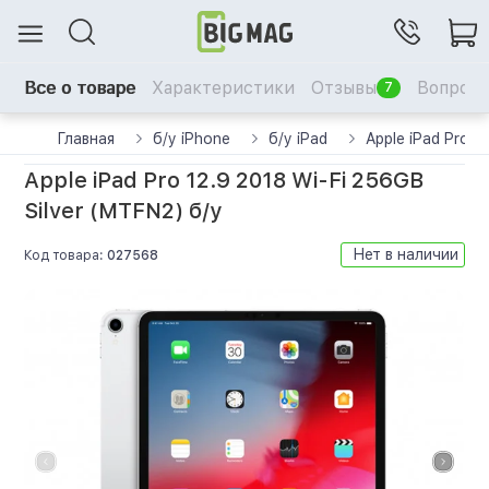
Все о товаре
Характеристики
Отзывы
Вопрос-
7
Главная
б/у iPhone
б/у iPad
Apple iPad Pro 1
Apple iPad Pro 12.9 2018 Wi-Fi 256GB
Silver (MTFN2) б/у
Нет в наличии
Код товара:
027568