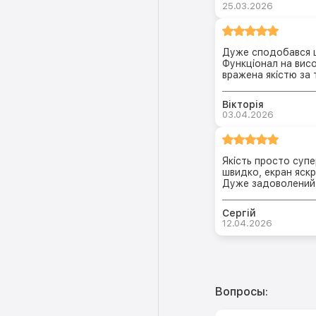
25.03.2026
Дуже сподобався ц
Функціонал на вис
вражена якістю за т
Вікторія
03.04.2026
Якість просто супе
швидко, екран яск
Дуже задоволений
Сергій
12.04.2026
Вопросы: