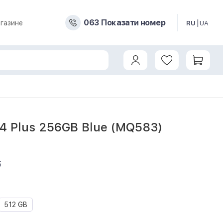
0
6
3
Показати номер
газине
RU
UA
14 Plus 256GB Blue (MQ583)
5
512 GB