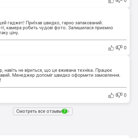
0
0
ей гаджет! Приїхав швидко, гарно запакований.
оті, камера робить чудові фото. Залишилася приємно
аку ціну.
0
0
р, навіть не віриться, що це вживана техніка. Працює
равий. Менеджер допоміг швидко оформити замовлення.
!
0
0
Смотреть все отзывы
7