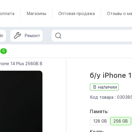
 оплата
Магазины
Оптовая продажа
Отзывы о ма
in
Ремонт
т
0
Phone 14 Plus 256GB Blue (MQ583)
б/у iPhone 
В наличии
Код товара :
03038
Память:
128 GB
256 GB
Колір: