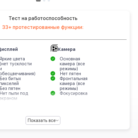
Тест на работоспособность
33+ протестированные функции:
Дисплей
Камера
Яркие цвета
Основная
(нет тусклости
камера (все
и
режимы)
обесцвечивания)
Нет пятен
Без битых
Фронтальная
пикселей
камера (все
Без пятен
режимы)
Нет пыли под
Фокусировка
экраном
Показать все