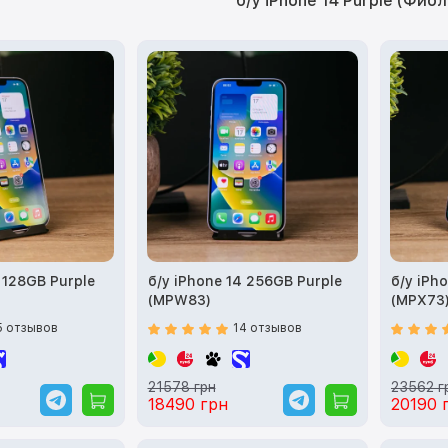
б/у iPhone 14 Purple (Фио
 128GB Purple
б/у iPhone 14 256GB Purple
б/у iPh
(MPW83)
(MPX73
5 отзывов
14 отзывов
21578 грн
23562 г
18490 грн
20190 