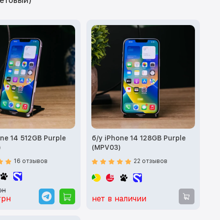
летовый)
one 14 512GB Purple
б/у iPhone 14 128GB Purple
)
(MPV03)
16 отзывов
22 отзывов
рн
грн
нет в наличии