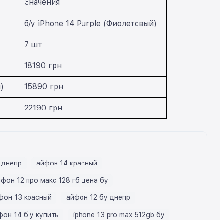
Значения
б/у iPhone 14 Purple (Фиолетовый)
7 шт
18190 грн
)
15890 грн
)
22190 грн
 днепр
айфон 14 красный
йфон 12 про макс 128 гб цена бу
фон 13 красный
айфон 12 бу днепр
фон 14 б у купить
iphone 13 pro max 512gb бу