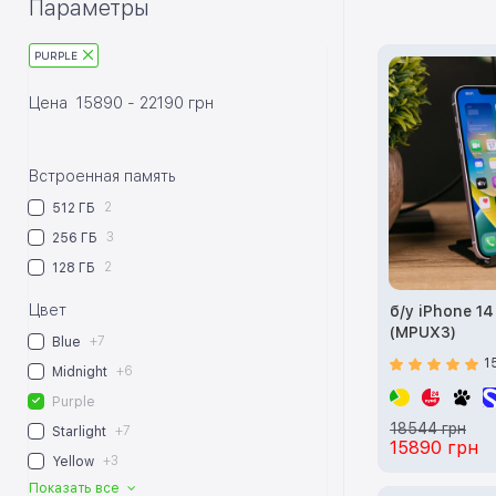
Параметры
PURPLE
Цена
15890
-
22190
грн
Встроенная память
2
512 ГБ
3
256 ГБ
2
128 ГБ
Цвет
б/у iPhone 14
(MPUX3)
+7
Blue
1
+6
Midnight
Purple
18544 грн
+7
Starlight
15890 грн
+3
Yellow
Показать все