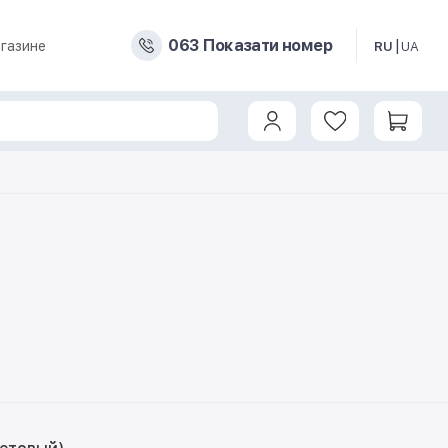
0
6
3
Показати номер
газине
RU
UA