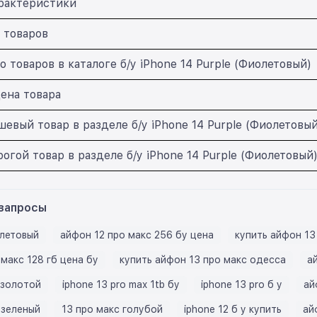
рактеристики
 товаров
 товаров в каталоге б/у iPhone 14 Purple (Фиолетовый)
ена товара
евый товар в разделе б/у iPhone 14 Purple (Фиолетовый
огой товар в разделе б/у iPhone 14 Purple (Фиолетовый
запросы
летовый
айфон 12 про макс 256 бу цена
купить айфон 13
макс 128 гб цена бу
купить айфон 13 про макс одесса
а
 золотой
iphone 13 pro max 1tb бу
iphone 13 pro б у
ай
 зеленый
13 про макс голубой
iphone 12 б у купить
ай