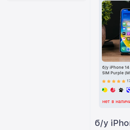
б/у iPhone 1
SIM Purple (
1
нет в налич
б/у iPh