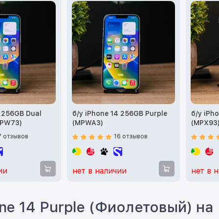
4 256GB Dual
б/у iPhone 14 256GB Purple
б/у iPh
MPW73)
(MPWA3)
(MPX93
7 отзывов
16 отзывов
ии
нет в наличии
нет в 
one 14 Purple (Фиолетовый) на