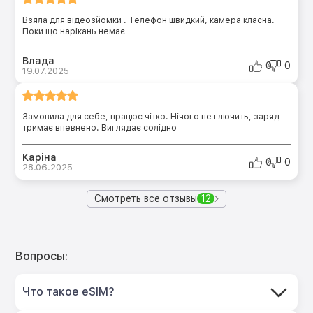
Взяла для відеозйомки . Телефон швидкий, камера класна.
Поки що нарікань немає
Влада
0
0
19.07.2025
Замовила для себе, працює чітко. Нічого не глючить, заряд
тримає впевнено. Виглядає солідно
Каріна
0
0
28.06.2025
Смотреть все отзывы
12
Вопросы:
Что такое eSIM?