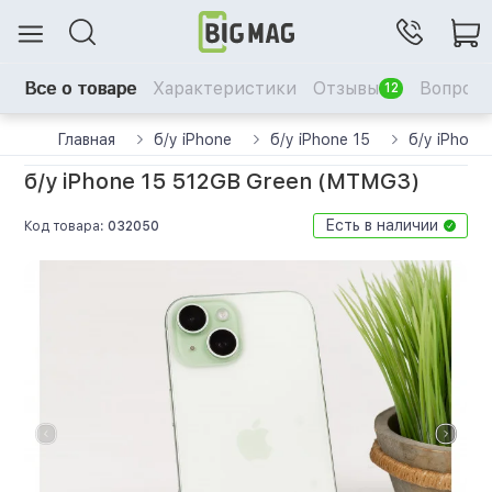
Все о товаре
Характеристики
Отзывы
Вопрос-
12
Главная
б/у iPhone
б/у iPhone 15
б/у iPhon
б/у iPhone 15 512GB Green (MTMG3)
Есть в наличии
Код товара:
032050