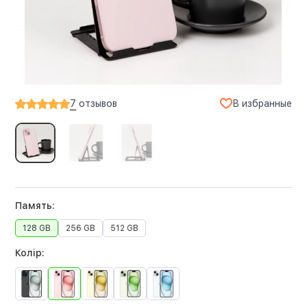
В избранные
7
отзывов
Память:
128 GB
256 GB
512 GB
Колір: