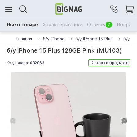
Все о товаре
Характеристики
Отзывы
Вопрос-
7
Главная
б/у iPhone
б/у iPhone 15 Plus
б/у iP
б/у iPhone 15 Plus 128GB Pink (MU103)
Скоро в продаже
Код товара:
032063