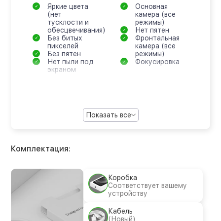
Яркие цвета
Основная
(нет
камера (все
тусклости и
режимы)
обесцвечивания)
Нет пятен
Без битых
Фронтальная
пикселей
камера (все
Без пятен
режимы)
Нет пыли под
Фокусировка
экраном
Показать все
Комплектация:
Коробка
Соответствует вашему
устройству
Кабель
(Новый)