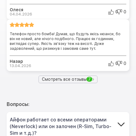
Олеся
0
0
04.04.2026
Телефон просто бомба! Думав, що будуть якісь нюанси, бо
він не новий, але нічого подібного. Працює як годинник,
виглядає супер. Якість зв'язку теж на висоті. Дуже
задоволений, що ризикнув і замовив саме тут.
Назар
0
0
13.04.2026
Смотреть все отзывы
7
Вопросы:
Айфон работает со всеми операторами
(Neverlock) или он залочен (R-Sim, Turbo-
Sim и т.д.)?