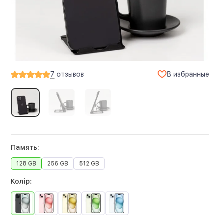
В избранные
7
отзывов
Память:
128 GB
256 GB
512 GB
Колір: