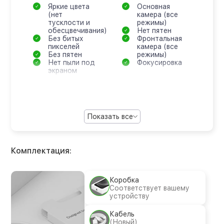
Яркие цвета
Основная
(нет
камера (все
тусклости и
режимы)
обесцвечивания)
Нет пятен
Без битых
Фронтальная
пикселей
камера (все
Без пятен
режимы)
Нет пыли под
Фокусировка
экраном
Показать все
Комплектация:
Коробка
Соответствует вашему
устройству
Кабель
(Новый)