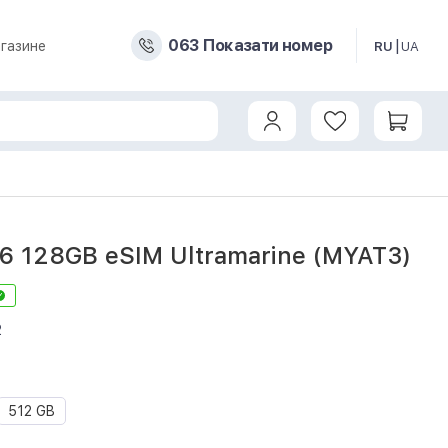
0
6
3
Показати номер
газине
RU
UA
16 128GB eSIM Ultramarine (MYAT3)
2
512 GB