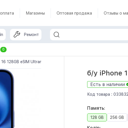
 оплата
Магазины
Оптовая продажа
Отзывы о ма
in
Ремонт
т
0
e 16 128GB eSIM Ultramarine (MYAT3)
б/у iPhone 
Есть в наличии
Код товара :
03383
Память:
128 GB
256 GB
Колір: