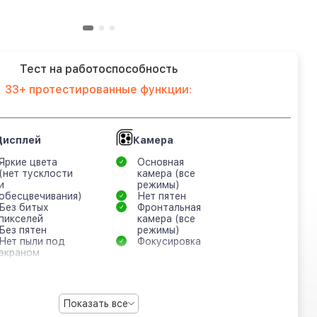
Тест на работоспособность
33+ протестированные функции:
Дисплей
Камера
Яркие цвета
Основная
(нет тусклости
камера (все
и
режимы)
обесцвечивания)
Нет пятен
Без битых
Фронтальная
пикселей
камера (все
Без пятен
режимы)
Нет пыли под
Фокусировка
экраном
Показать все