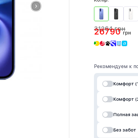
31264 грн
26790
грн
Рекомендуем к по
Комфорт (1
Комфорт (
Полная з
Без забот