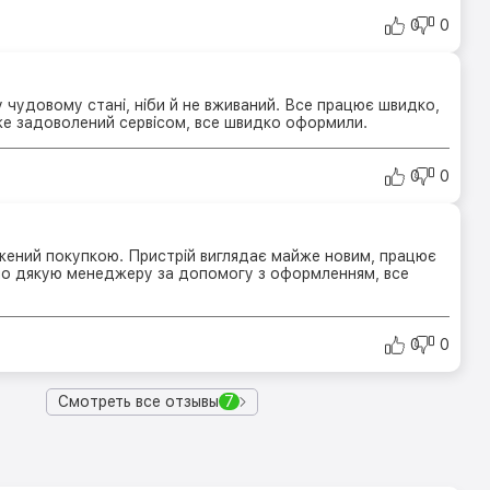
0
0
 чудовому стані, ніби й не вживаний. Все працює швидко,
же задоволений сервісом, все швидко оформили.
0
0
ений покупкою. Пристрій виглядає майже новим, працює
о дякую менеджеру за допомогу з оформленням, все
0
0
Смотреть все отзывы
7