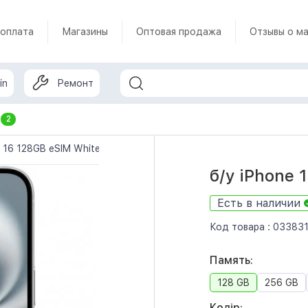
 оплата
Магазины
Оптовая продажа
Отзывы о ма
in
Ремонт
т
2
e 16 128GB eSIM White (MYAQ3)
б/у iPhone 
Есть в наличии
Код товара :
03383
Память:
128 GB
256 GB
Колір: