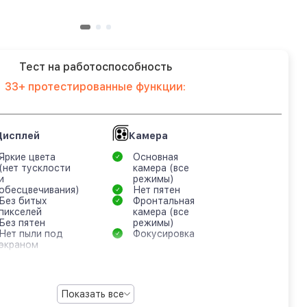
Тест на работоспособность
33+ протестированные функции:
Дисплей
Камера
Яркие цвета
Основная
(нет тусклости
камера (все
и
режимы)
обесцвечивания)
Нет пятен
Без битых
Фронтальная
пикселей
камера (все
Без пятен
режимы)
Нет пыли под
Фокусировка
экраном
Показать все