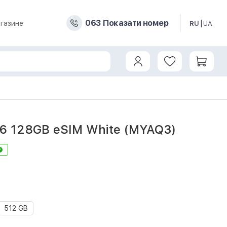
0
6
3
Показати номер
газине
RU
UA
16 128GB eSIM White (MYAQ3)
1
512 GB