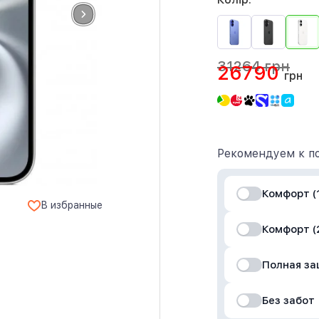
31264 грн
26790
грн
Рекомендуем к по
Комфорт (1
В избранные
Комфорт (
Полная з
Без забот