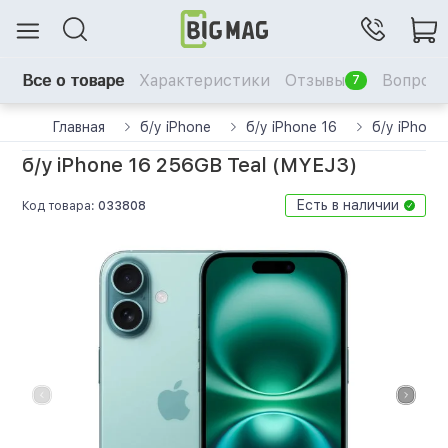
Все о товаре
Характеристики
Отзывы
Вопрос-
7
Главная
б/у iPhone
б/у iPhone 16
б/у iPhone
б/у iPhone 16 256GB Teal (MYEJ3)
Есть в наличии
Код товара:
033808