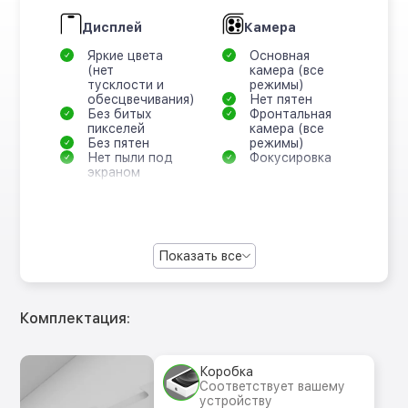
Дисплей
Камера
Яркие цвета
Основная
(нет
камера (все
тусклости и
режимы)
обесцвечивания)
Нет пятен
Без битых
Фронтальная
пикселей
камера (все
Без пятен
режимы)
Нет пыли под
Фокусировка
экраном
Показать все
Комплектация:
Коробка
Соответствует вашему
устройству