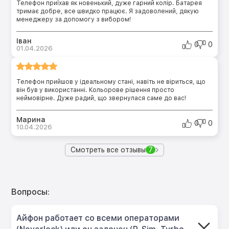
Телефон приїхав як новенький, дуже гарний колір. Батарея
тримає добре, все швидко працює. Я задоволений, дякую
менеджеру за допомогу з вибором!
Іван
0
0
01.04.2026
Телефон прийшов у ідеальному стані, навіть не віриться, що
він був у використанні. Кольорове рішення просто
неймовірне. Дуже радий, що звернулася саме до вас!
Марина
0
0
10.04.2026
Смотреть все отзывы
7
Вопросы:
Айфон работает со всеми операторами