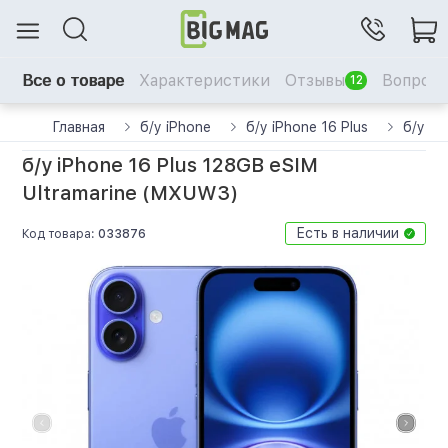
Все о товаре
Характеристики
Отзывы
Вопрос-
12
Главная
б/у iPhone
б/у iPhone 16 Plus
б/у iP
б/у iPhone 16 Plus 128GB eSIM
Ultramarine (MXUW3)
Есть в наличии
Код товара:
033876