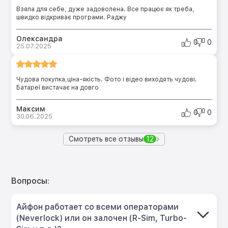
Взяла для себе, дуже задоволена. Все працює як треба,
швидко відкриває програми. Раджу
Олександра
0
0
25.07.2025
Чудова покупка,ціна-якість. Фото і відео виходять чудові.
Батареї вистачає на довго
Максим
0
0
30.06.2025
Смотреть все отзывы
12
Вопросы:
Айфон работает со всеми операторами
(Neverlock) или он залочен (R-Sim, Turbo-