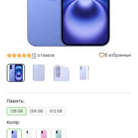
В избранные
12
отзывов
Память:
128 GB
256 GB
512 GB
Колір: