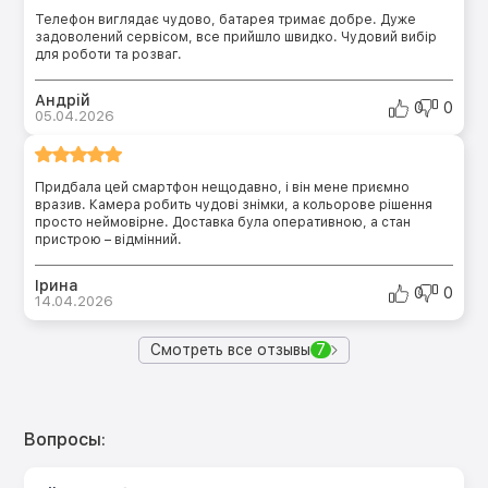
Телефон виглядає чудово, батарея тримає добре. Дуже
задоволений сервісом, все прийшло швидко. Чудовий вибір
для роботи та розваг.
Андрій
0
0
05.04.2026
Придбала цей смартфон нещодавно, і він мене приємно
вразив. Камера робить чудові знімки, а кольорове рішення
просто неймовірне. Доставка була оперативною, а стан
пристрою – відмінний.
Ірина
0
0
14.04.2026
Смотреть все отзывы
7
Вопросы: