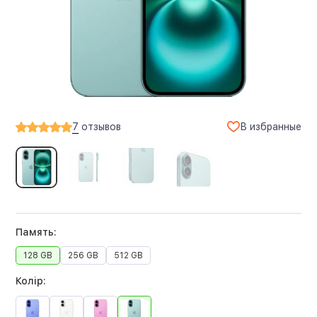
В избранные
7
отзывов
Память:
128 GB
256 GB
512 GB
Колір: