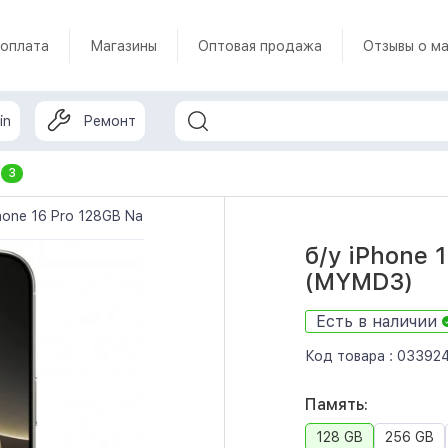
 оплата
Магазины
Оптовая продажа
Отзывы о ма
in
Ремонт
т
3
hone 16 Pro 128GB Natural Titanium (MYMD3)
б/у iPhone 
(MYMD3)
Есть в наличии
Код товара :
03392
Память:
128 GB
256 GB