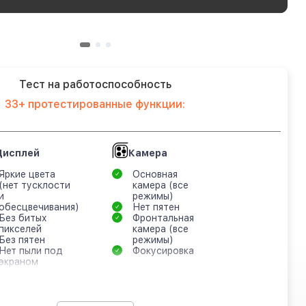
Тест на работоспособность
33+ протестированные функции:
Дисплей
Камера
Яркие цвета
Основная
(нет тусклости
камера (все
и
режимы)
обесцвечивания)
Нет пятен
Без битых
Фронтальная
пикселей
камера (все
Без пятен
режимы)
Нет пыли под
Фокусировка
экраном