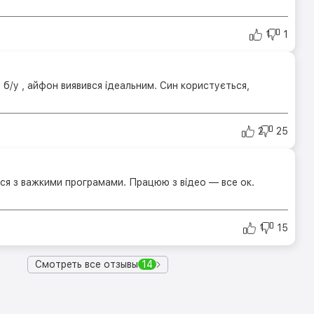
1
1
б/у , айфон виявився ідеальним. Син користується,
2
25
ся з важкими програмами. Працюю з відео — все ок.
1
15
Смотреть все отзывы
14