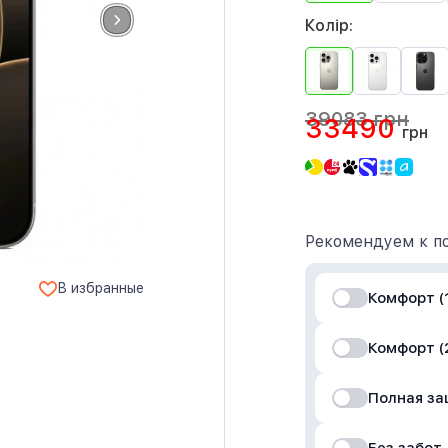
Колір:
39083 грн
33490
грн
Рекомендуем к по
В избранные
Комфорт (1
Комфорт (
Полная з