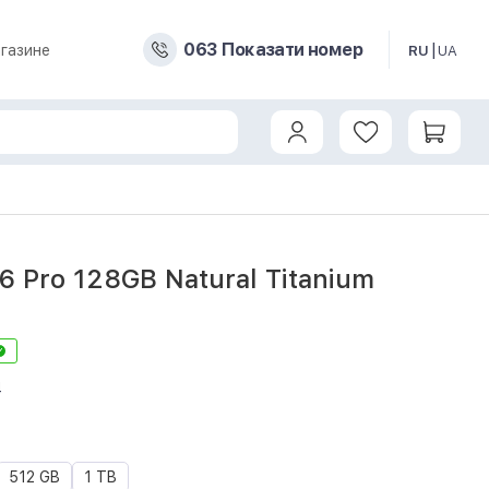
0
6
3
Показати номер
газине
RU
UA
16 Pro 128GB Natural Titanium
4
512 GB
1 TB