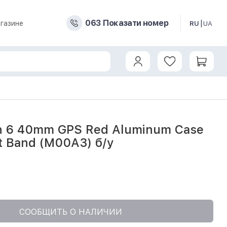
0
6
3
Показати номер
газине
RU
UA
 w. Red Sport Band (M00A3) б/у
h 6 40mm GPS Red Aluminum Case
t Band (M00A3) б/у
СООБЩИТЬ О НАЛИЧИИ