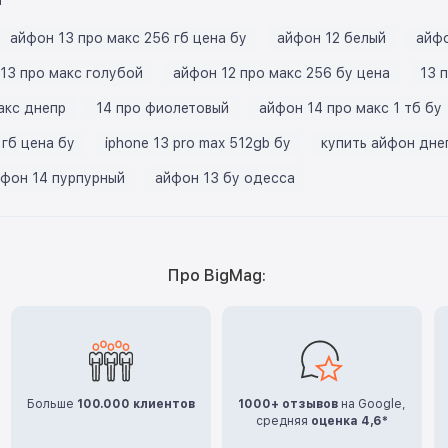
айфон 13 про макс 256 гб цена бу
айфон 12 белый
айфо
13 про макс голубой
айфон 12 про макс 256 бу цена
13 
акс днепр
14 про фиолетовый
айфон 14 про макс 1 тб бу
 гб цена бу
iphone 13 pro max 512gb бу
купить айфон дне
фон 14 пурпурный
айфон 13 бу одесса
Про BigMag:
Больше
100.000 клиентов
1000+ отзывов
на Google,
средняя
оценка 4,6*