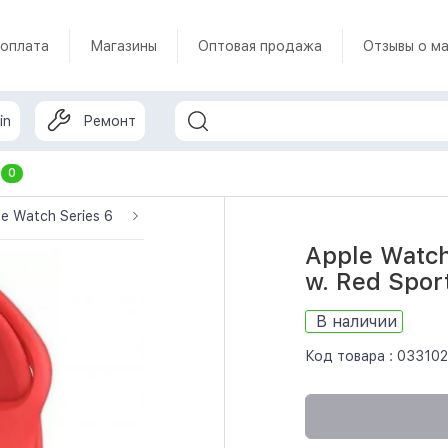
 оплата
Магазины
Оптовая продажа
Отзывы о ма
in
Ремонт
т
0
le Watch Series 6
Apple Watch 6 40mm GPS Red Aluminum Case
Apple Watc
w. Red Spor
В наличии
Код товара :
033102