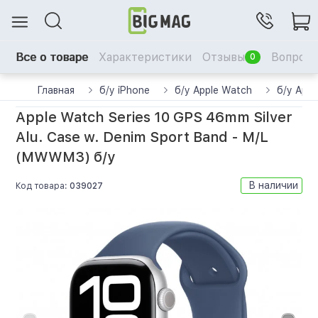
Все о товаре
Характеристики
Отзывы
Вопрос-
0
Главная
б/у iPhone
б/у Apple Watch
б/у Appl
Apple Watch Series 10 GPS 46mm Silver
Alu. Case w. Denim Sport Band - M/L
(MWWM3) б/у
В наличии
Код товара:
039027