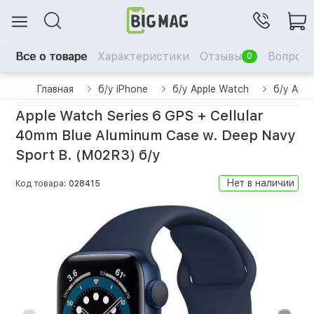
Все о товаре
Характеристики
Отзывы
Вопрос-
0
Главная
б/у iPhone
б/у Apple Watch
б/у Appl
Apple Watch Series 6 GPS + Cellular
40mm Blue Aluminum Case w. Deep Navy
Sport B. (M02R3) б/у
Нет в наличии
Код товара:
028415