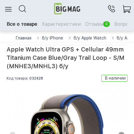
Все о товаре
Характеристики
Отзывы
Вопрос-
0
Главная
б/у iPhone
б/у Apple Watch
б/у Appl
Apple Watch Ultra GPS + Cellular 49mm
Titanium Case Blue/Gray Trail Loop - S/M
(MNHE3/MNHL3) б/у
В наличии
Код товара:
032428