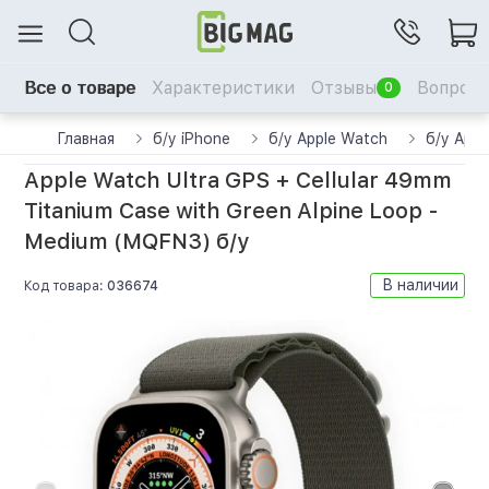
Все о товаре
Характеристики
Отзывы
Вопрос-
0
Главная
б/у iPhone
б/у Apple Watch
б/у Appl
Apple Watch Ultra GPS + Cellular 49mm
Titanium Case with Green Alpine Loop -
Medium (MQFN3) б/у
В наличии
Код товара:
036674