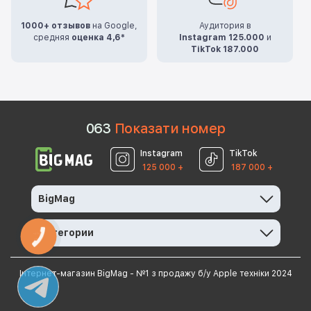
1000+ отзывов
на Google,
Аудитория в
средняя
оценка 4,6*
Instagram 125.000
и
TikTok 187.000
0
6
3
Показати номер
Instagram
TikTok
125 000 +
187 000 +
BigMag
Категории
КНОПКА
ЗВ'ЯЗКУ
Інтернет-магазин BigMag - №1 з продажу б/у Apple техніки 2024