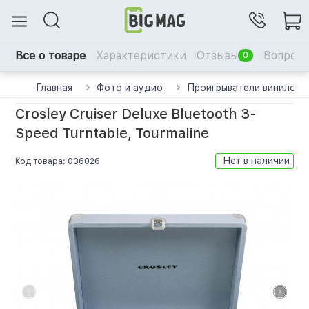
Все о товаре
Характеристики
Отзывы
Вопрос-
0
Главная
Фото и аудио
Проигрыватели виниловы
Crosley Cruiser Deluxe Bluetooth 3-
Speed Turntable, Tourmaline
Нет в наличии
Код товара:
036026