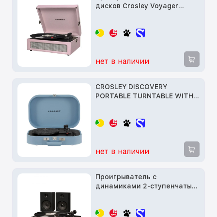
дисков Crosley Voyager
Amethyst (CR8017A-AM)
нет в наличии
CROSLEY DISCOVERY
PORTABLE TURNTABLE WITH
BLUETOOTH IN/OUT -
GLACIER
нет в наличии
Проигрыватель с
динамиками 2-ступенчатый
переусилитель BT CROSLEY
T150 BK