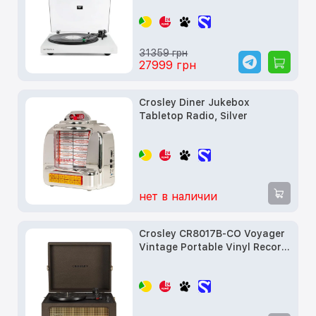
Auracast Color: White
31359 грн
27999 грн
Crosley Diner Jukebox
Tabletop Radio, Silver
нет в наличии
Crosley CR8017B-CO Voyager
Vintage Portable Vinyl Record
Player Turntable with
Bluetooth, Cocoa