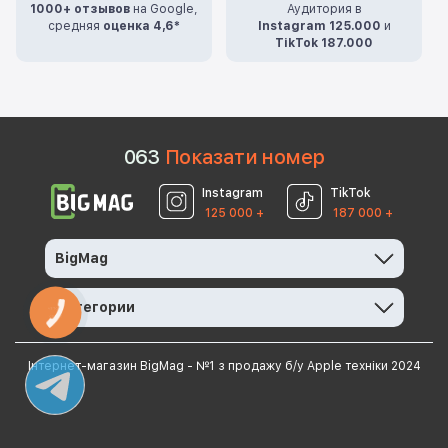
1000+ отзывов
на Google,
Аудитория в
средняя
оценка 4,6*
Instagram 125.000
и
TikTok 187.000
0
6
3
Показати номер
Instagram
TikTok
125 000 +
187 000 +
BigMag
Категории
КНОПКА
ЗВ'ЯЗКУ
Інтернет-магазин BigMag - №1 з продажу б/у Apple техніки 2024