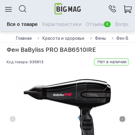
Все о товаре
Характеристики
Отзывы
Вопрос-
0
Главная
Красота и здоровье
Фены
Фен BaBy
Фен BaByliss PRO BAB6510IRE
Нет в наличии
Код товара:
035613