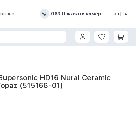
0
6
3
Показати номер
газине
RU
UA
Topaz (515166-01)
upersonic HD16 Nural Ceramic
Topaz (515166-01)
2