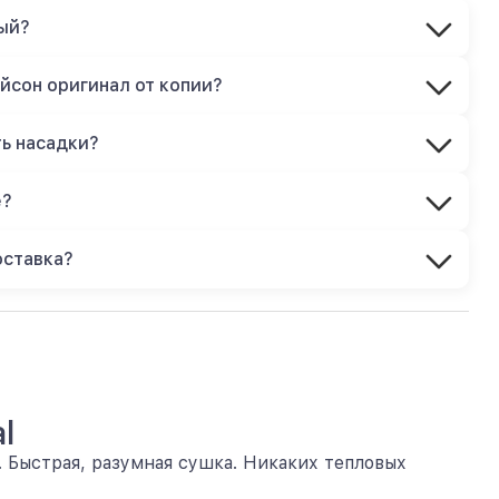
ый?
йсон оригинал от копии?
ть насадки?
е?
оставка?
l
 Быстрая, разумная сушка. Никаких тепловых