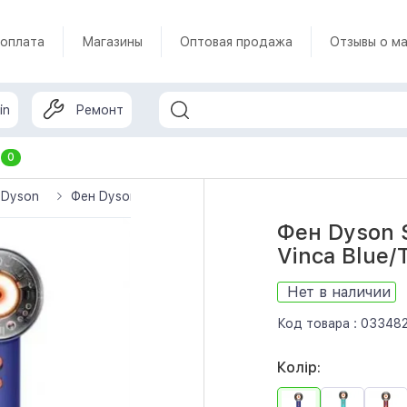
 оплата
Магазины
Оптовая продажа
Отзывы о ма
in
Ремонт
т
0
 Dyson
Фен Dyson Supersonic HD16 Nural Ceramic Vinca Blue/
Фен Dyson S
Vinca Blue/
Нет в наличии
Код товара :
03348
Колір: