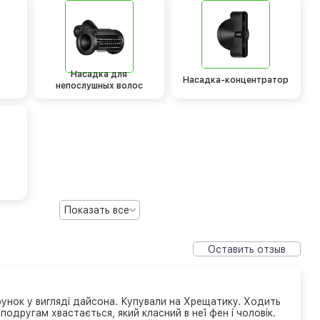
Насадка для
Насадка-концентратор
непослушных волос
Показать все
Оставить отзыв
рунок у вигляді дайсона. Купували на Хрещатику. Ходить
 подругам хвастається, який класний в неї фен і чоловік.