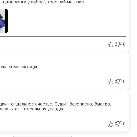
а допомогу у виборі, хороший магазин.
0
0
оша комплектація
0
0
адки - отдельное счастье. Сушит безопасно, быстро,
результат - идеальная укладка
0
0