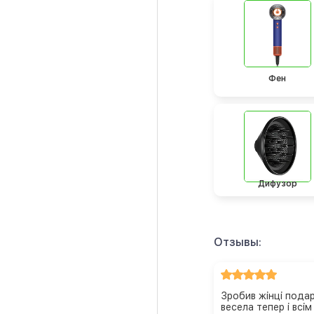
Фен
Дифузор
Отзывы:
Зробив жінці пода
весела тепер і всім