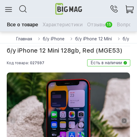
Все о товаре
Характеристики
Отзывы
Вопрос-
15
Главная
б/у iPhone
б/у iPhone 12 Mini
б/у iP
б/у iPhone 12 Mini 128gb, Red (MGE53)
Есть в наличии
Код товара:
027597