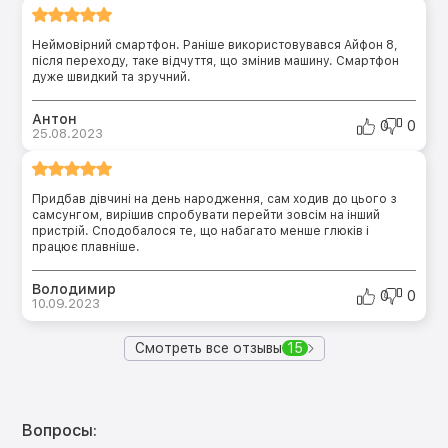
Неймовірний смартфон. Раніше використовувався Айфон 8,
після переходу, таке відчуття, що змінив машину. Смартфон
дуже швидкий та зручний.
Антон
0
0
25.08.2023
Придбав дівчині на день народження, сам ходив до цього з
самсунгом, вирішив спробувати перейти зовсім на інший
пристрій. Сподобалося те, що набагато менше глюків і
працює плавніше.
Володимир
0
0
10.09.2023
Смотреть все отзывы
15
Вопросы: