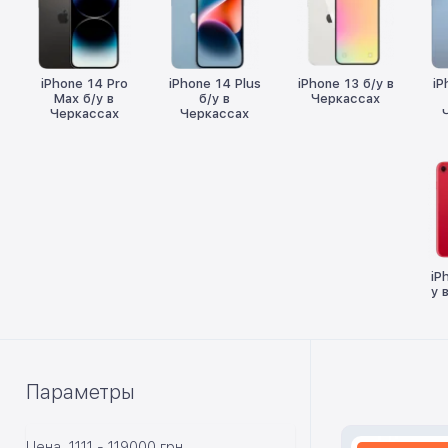
iPhone 14 Pro
iPhone 14 Plus
iPhone 13 б/у в
iP
Max б/у в
б/у в
Черкассах
Черкассах
Черкассах
iP
у 
Параметры
Цена
1111
-
119000
грн