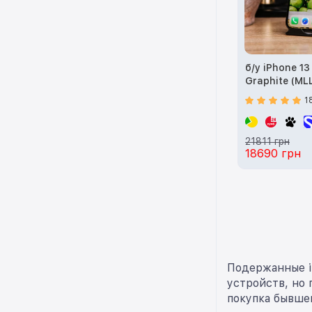
б/у iPhone 1
Graphite (ML
1
21811 грн
18690 грн
Подержанные i
устройств, но
покупка бывше