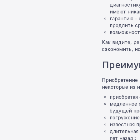
диагностику
имеют ника
гарантию - 
продлить ср
возможность
Как видите, р
сэкономить, но
Преиму
Приобретение 
некоторые из н
приобретая 
медленное 
будущей пр
погружение 
известная п
длительная
лет назад;;