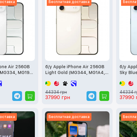
оставка
Бесплатная доставка
Беспла
hone Air 256GB
б/у Apple iPhone Air 256GB
б/у App
(MG334, MG194,
Light Gold (MG344, MG1A4,
Sky Blu
MG2N4)
MG2P4)
44334 грн
44334 г
37990 грн
37990 
оставка
Бесплатная доставка
Беспла