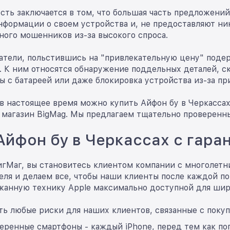
сть заключается в том, что большая часть предложений
формации о своем устройства и, не предоставляют ник
ного мошенников из-за высокого спроса.
атели, польстившись на "привлекательную цену" подер
. К ним относятся обнаружение поддельных деталей, с
ы с батареей или даже блокировка устройства из-за пр
, в настоящее время можно купить Айфон бу в Черкасс
 магазин BigMag. Мы предлагаем тщательно проверенны
Айфон бу в Черкассах с гара
игМаг, вы становитесь клиентом компании с многолетн
еля и делаем все, чтобы наши клиенты после каждой по
жанную технику Apple максимально доступной для широ
ь любые риски для наших клиентов, связанные с покуп
еренные смартфоны - каждый iPhone, перед тем как по