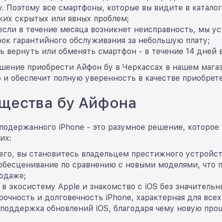
. Поэтому все смартфоны, которые вы видите в каталог
ких скрытых или явных проблем;
если в течение месяца возникнет неисправность, мы ус
ок гарантийного обслуживания за небольшую плату;
 вернуть или обменять смартфон - в течение 14 дней 
ешение приобрести Айфон бу в Черкассах в нашем мага
 и обеспечит полную уверенность в качестве приобрет
щества бу Айфона
подержанного iPhone - это разумное решение, которое
их:
его, вы становитесь владельцем престижного устройст
обесценивание по сравнению с новыми моделями, что п
одаже;
в экосистему Apple и знакомство с iOS без значитель
рочность и долговечность iPhone, характерная для всех
 поддержка обновлений iOS, благодаря чему новую про