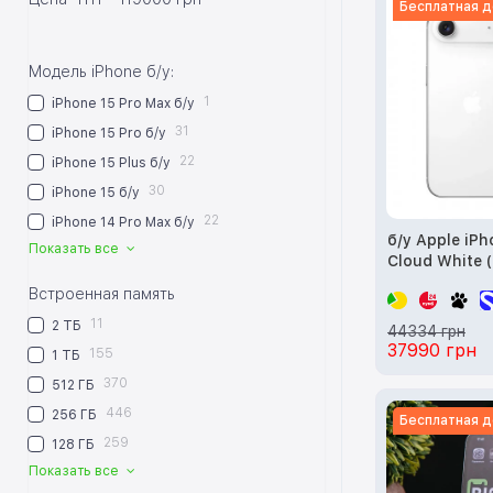
Бесплатная д
Модель iPhone б/у:
1
iPhone 15 Pro Max б/у
31
iPhone 15 Pro б/у
22
iPhone 15 Plus б/у
30
iPhone 15 б/у
22
iPhone 14 Pro Max б/у
б/у Apple iP
Показать все
Cloud White 
MG2M4)
Встроенная память
11
2 ТБ
44334 грн
37990 грн
155
1 ТБ
370
512 ГБ
446
256 ГБ
Бесплатная д
259
128 ГБ
Показать все