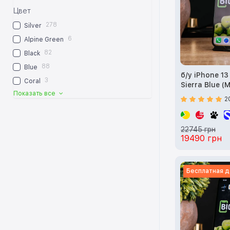
Цвет
278
Silver
6
Alpine Green
82
Black
88
Blue
б/у iPhone 1
3
Coral
Sierra Blue (
Показать все
2
22745 грн
19490 грн
Бесплатная д