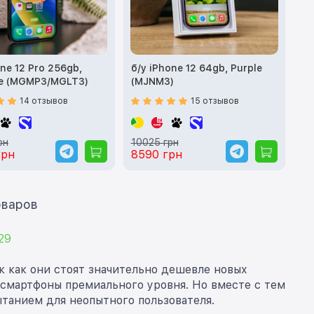
one 12 Pro 256gb,
б/у iPhone 12 64gb, Purple
te (MGMP3/MGLT3)
(MJNM3)
14 отзывов
15 отзывов
рн
10025 грн
грн
8590 грн
ать еще 12 товаров
29
к как они стоят значительно дешевле новых
 смартфоны премиального уровня. Но вместе с тем
танием для неопытного пользователя.