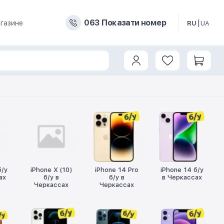
0
6
3
Показати номер
газине
RU
UA
б/у
iPhone X (10)
iPhone 14 Pro
iPhone 14 б/у
ах
б/у в
б/у в
в Черкассах
Черкассах
Черкассах