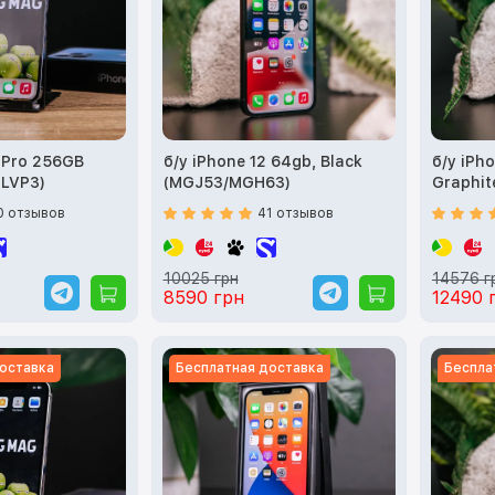
3 Pro 256GB
б/у iPhone 12 64gb, Black
б/у iPho
MLVP3)
(MGJ53/MGH63)
Graphi
0 отзывов
41 отзывов
10025 грн
14576 г
8590 грн
12490 
оставка
Бесплатная доставка
Беспла