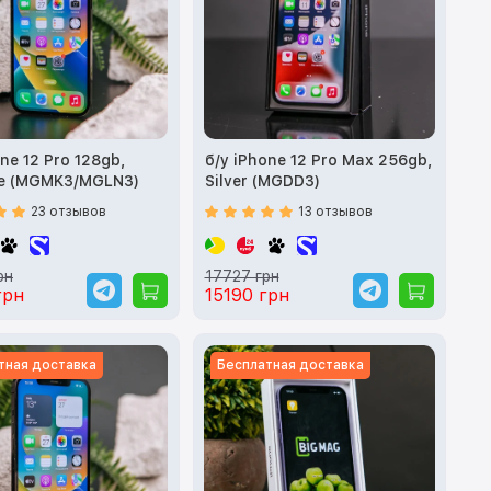
ne 12 Pro 128gb,
б/у iPhone 12 Pro Max 256gb,
te (MGMK3/MGLN3)
Silver (MGDD3)
23 отзывов
13 отзывов
рн
17727 грн
грн
15190 грн
тная доставка
Бесплатная доставка