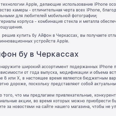
 технологии Apple, делающие использование iPhone ос
ество камеры - отличительная черта всех iPhone, благ
льными для любителей мобильной фотографии;
ериалы корпуса - комбинация стекла и металла обеспеч
 ощущения.
 решив купить бу Айфон в Черкассах, вы получаете отли
инновационных устройств Apple.
фон бу в Черкассах
бнаружите широкий ассортимент подержанных iPhone п
ависимости от года выпуска, модификации и объема вс
ne 8 или X, в настоящее время являются бюджетным вар
метно дороже, поскольку представляют собой актуальны
о того, что мы предлагаем привлекательные, конкурен
иальные акции, во время которых можно приобрести бы
те за новостями на сайте нашего магазина, чтобы не 