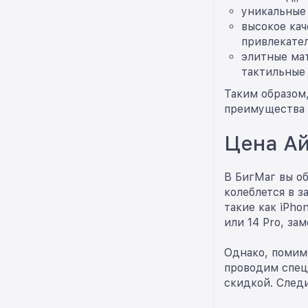
уникальные
высокое кач
привлекате
элитные мат
тактильные
Таким образом,
преимущества 
Цена Ай
В БигМаг вы о
колеблется в з
такие как iPho
или 14 Pro, за
Однако, помим
проводим спец
скидкой. Следи