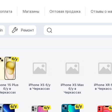
 оплата
Магазины
Оптовая продажа
Отзывы о ма
in
Ремонт
hone 15 Plus
iPhone XS б/у
iPhone XS Max
iPhone XR 
б/у в
в Черкассах
б/у в
в Черкасс
Черкассах
Черкассах