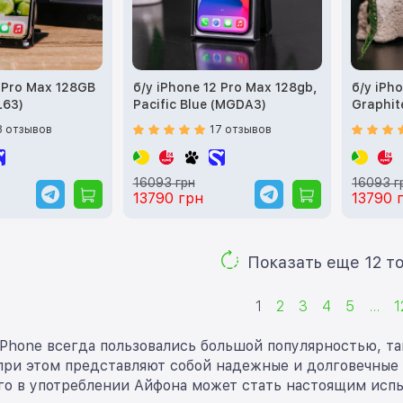
3 Pro Max 128GB
б/у iPhone 12 Pro Max 128gb,
б/у iPh
L63)
Pacific Blue (MGDA3)
Graphi
8 отзывов
17 отзывов
16093 грн
16093 г
13790 грн
13790 
Показ
1
2
3
4
5
...
1
Phone всегда пользовались большой популярностью, та
 при этом представляют собой надежные и долговечные
го в употреблении Айфона может стать настоящим испы