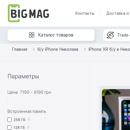
Контакты
Доставка и
Каталог товаров
Trade-
Главная
б/у iPhone Николаев
iPhone XR б/у в Ник
Параметры
Цена
7190
-
9190
грн
Встроенная память
6
256 ГБ
6
128 ГБ