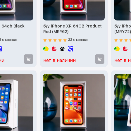
R 64gb Black
б/у iPhone XR 64GB Product
б/у iPh
Red (MRY62)
(MRY72
3 отзывов
33 отзывов
ии
нет в наличии
нет в 