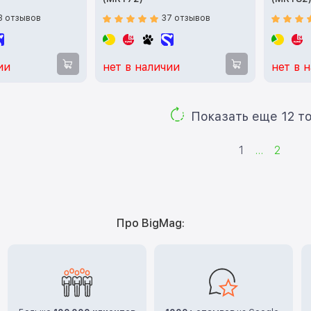
3 отзывов
37 отзывов
ии
нет в наличии
нет в 
Показ
1
...
2
Про BigMag: