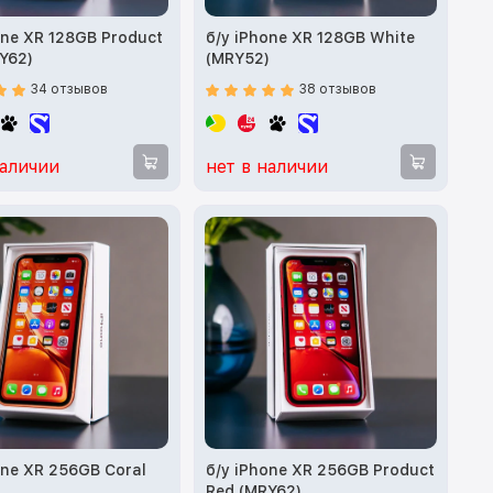
one XR 128GB Product
б/у iPhone XR 128GB White
Y62)
(MRY52)
34 отзывов
38 отзывов
наличии
нет в наличии
one XR 256GB Coral
б/у iPhone XR 256GB Product
)
Red (MRY62)