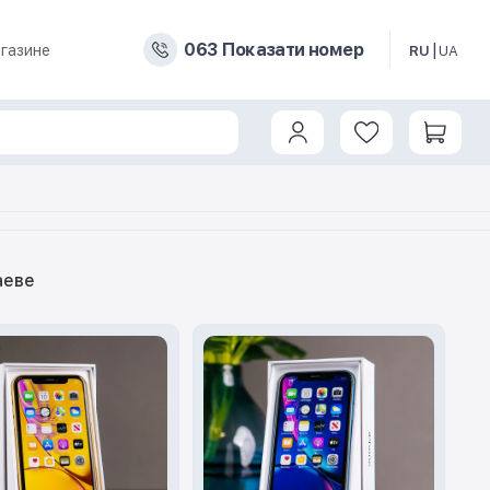
0
6
3
Показати номер
газине
RU
UA
аеве