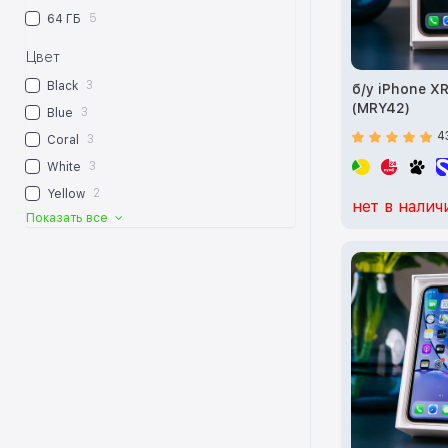
5
64 ГБ
Цвет
3
Black
б/у iPhone X
(MRY42)
3
Blue
4
3
Coral
3
White
2
Yellow
нет в налич
Показать все