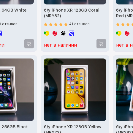
R 64GB White
б/у iPhone XR 128GB Coral
б/у iPh
(MRY82)
Red (MR
9 отзывов
41 отзывов
ии
нет в наличии
нет в 
R 256GB Black
б/у iPhone XR 128GB Yellow
б/у iPh
(MRY72)
(MRY82