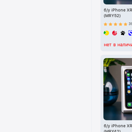
б/у iPhone X
(MRY52)
3
нет в налич
б/у iPhone X
(MRY42)