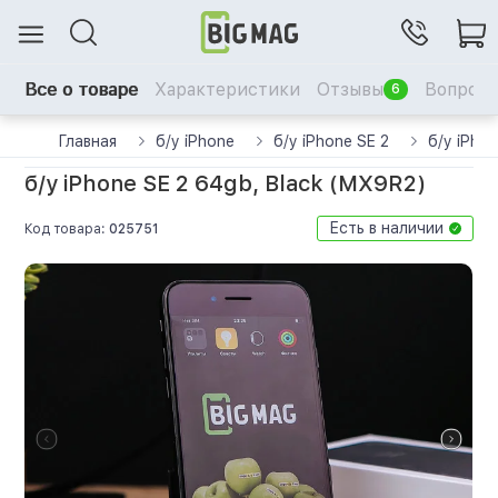
Все о товаре
Характеристики
Отзывы
Вопрос-
6
Главная
б/у iPhone
б/у iPhone SE 2
б/у iPho
б/у iPhone SE 2 64gb, Black (MX9R2)
Есть в наличии
Код товара:
025751