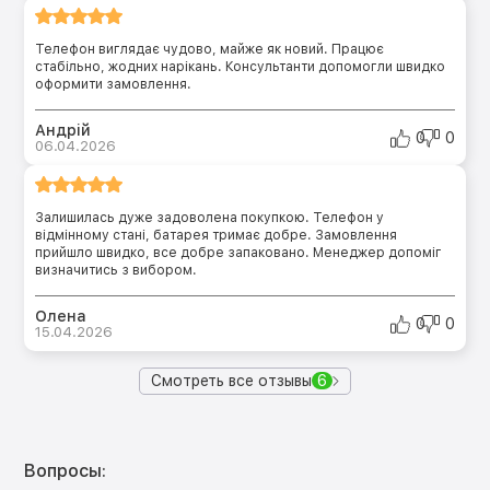
Телефон виглядає чудово, майже як новий. Працює
стабільно, жодних нарікань. Консультанти допомогли швидко
оформити замовлення.
Андрій
0
0
06.04.2026
Залишилась дуже задоволена покупкою. Телефон у
відмінному стані, батарея тримає добре. Замовлення
прийшло швидко, все добре запаковано. Менеджер допоміг
визначитись з вибором.
Олена
0
0
15.04.2026
Смотреть все отзывы
6
Вопросы: