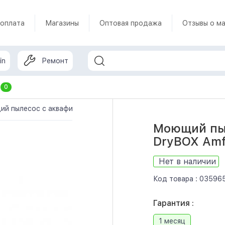
 оплата
Магазины
Оптовая продажа
Отзывы о ма
in
Ремонт
т
0
й пылесос с аквафильтром Thomas DryBOX Amfibia Family (788
Моющий пы
DryBOX Amfi
Нет в наличии
Код товара :
03596
Гарантия :
1 месяц