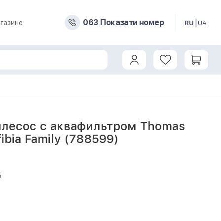
0
6
3
Показати номер
газине
RU
UA
599)
лесос с аквафильтром Thomas
bia Family (788599)
5