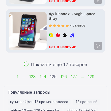
нет в наличии
б/у iPhone 8 256gb, Space
Gray
4 отзывов
нет в наличии
Показать еще 12 товаров
1
...
123
124
125
126
127
...
129
Популярные запросы
купить айфон 12 про макс одесса
12 про синий
айфон 13 про 128 гб цена бу
iphone 13 mini б у