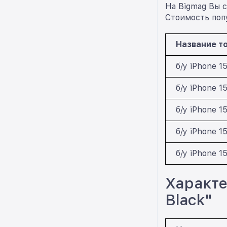
На Bigmag Вы с
Стоимость попу
Название т
б/у iPhone 1
б/у iPhone 1
б/у iPhone 1
б/у iPhone 1
б/у iPhone 1
Характе
Black"