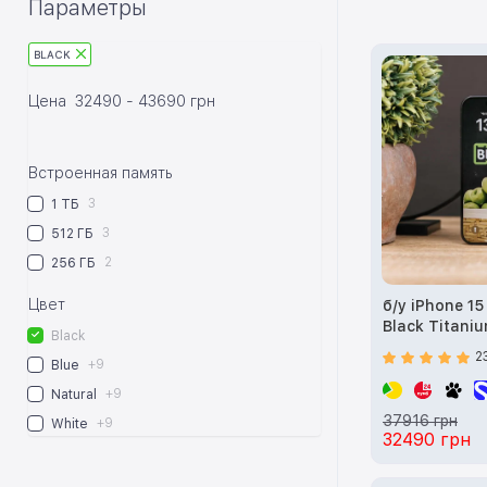
Параметры
BLACK
Цена
32490
-
43690
грн
Встроенная память
3
1 ТБ
3
512 ГБ
2
256 ГБ
Цвет
б/у iPhone 1
Black Titani
Black
2
+9
Blue
+9
Natural
37916 грн
+9
White
32490 грн