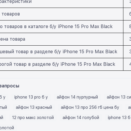
рактеристики
 товаров
 товаров в каталоге б/у iPhone 15 Pro Max Black
ена товара
евый товар в разделе б/у iPhone 15 Pro Max Black
гой товар в разделе б/у iPhone 15 Pro Max Black
запросы
б у
iphone 13 pro б у
айфон 14 пурпурный
айфон 13 с
тый
айфон 13 красный
айфон 13 про 256 гб цена бу
а
ий
12 про макс золотой
айфон 14 голубой
iphone 13 б
золотой