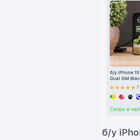
б/у iPhone 1
Dual SIM Bla
(MU2T3)
7
Скоро в на
б/у iPh