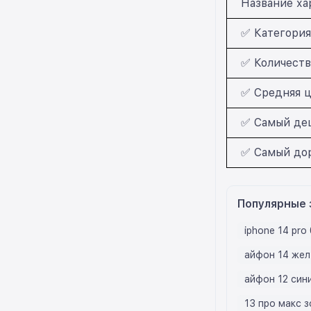
Название ха
✅ Категория
✅ Количество
✅ Средняя ц
✅ Самый деш
✅ Самый доро
Популярные 
iphone 14 pro 
айфон 14 жел
айфон 12 син
13 про макс 