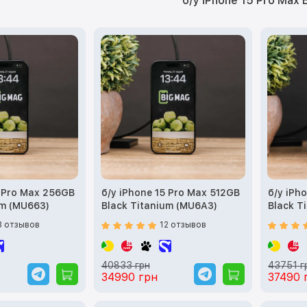
б/у iPhone 15 Pro Max 
5 Pro Max 256GB
б/у iPhone 15 Pro Max 512GB
б/у iPh
um (MU663)
Black Titanium (MU6A3)
Black T
3 отзывов
12 отзывов
40833 грн
43751 г
34990 грн
37490 