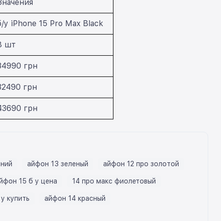
Значения
б/у iPhone 15 Pro Max Black
8 шт
34990 грн
32490 грн
43690 грн
иний
айфон 13 зеленый
айфон 12 про золотой
йфон 15 б у цена
14 про макс фиолетовый
 у купить
айфон 14 красный