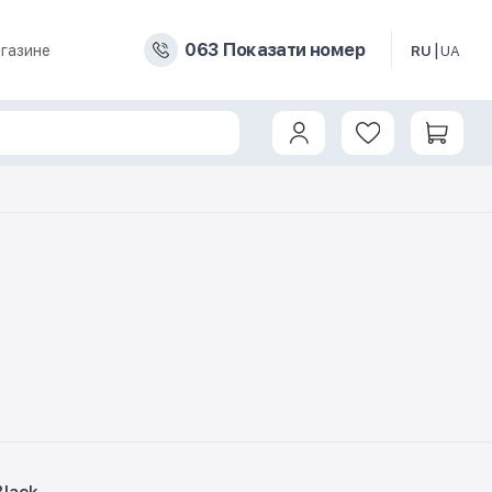
0
6
3
Показати номер
газине
RU
UA