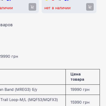
наличии
нет в наличии
ать еще 12 товаров
29990 грн
Цена
товара
ean Band (MREG3) б/у
19990 грн
y Trail Loop-M/L (MQF53/MQFX3)
15990 грн