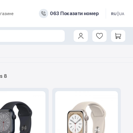
0
6
3
Показати номер
газине
RU
UA
s 8