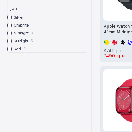
Цвет
3
Silver
1
Graphite
Apple Watch 
41mm Midnig
3
Midnight
Case w. Midn
5
Starlight
(MNP53, MNU7
2
Red
8741 грн
7490 грн