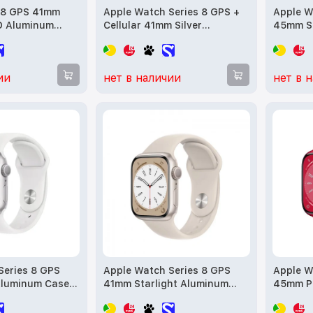
 8 GPS 41mm
Apple Watch Series 8 GPS +
Apple W
 Aluminum
Cellular 41mm Silver
45mm St
UCT RED S.
Aluminum Case with White S.
Case wit
MNUG3) б/у
Band (MP4A3) б/у
Band (M
ии
нет в наличии
нет в 
Series 8 GPS
Apple Watch Series 8 GPS
Apple W
Aluminum Case
41mm Starlight Aluminum
45mm P
 Band (MP6K3,
Case w. Starlight S. Band -
Alumin
S/M (MNU93) б/у
RED S. 