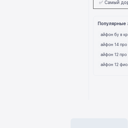
✅ Самый дор
Популярные 
айфон бу в к
айфон 14 про
айфон 12 про
айфон 12 фио