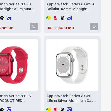
atch Series 8 GPS
Apple Watch Series 8 GPS +
arlight Aluminum
Cellular 45mm Midnight
h Starlight Sport
Aluminium Case w. Mid S/B
NP23, MNUQ3) б/у
M/L (MNVL3) б/у
наличии
нет в наличии
atch Series 8 GPS
Apple Watch Series 8 GPS
RODUCT RED
45mm Silver Aluminum Case
um Case w. PRODUCT
with White Sport Band M/L
Band (MNP43) б/у
GPS (MP6Q3) б/у