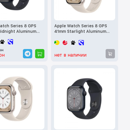
atch Series 8 GPS
Apple Watch Series 8 GPS
idnight Aluminum
41mm Starlight Aluminum
 Midnight Sport Band
Case with Starlight Sport
 MNUL3) б/у
Band (MNP63) б/у
рн
рн
нет в наличии