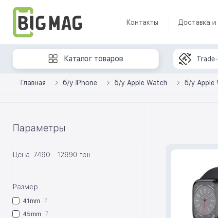
Контакты
Доставка и
Каталог товаров
Trade-
Главная
б/у iPhone
б/у Apple Watch
б/у Apple
Параметры
Цена
7490
-
12990
грн
Размер
7
41mm
7
45mm