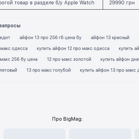
огой товар в разделе б/у Apple Watch
29990 грн
запросы
редит
айфон 13 про 256 гб цена бу
айфон 13 красный
 макс одесса
купить айфон 12 про макс одесса
купить а
 макс 256 бу цена
12 про макс золотой
купить айфон дн
летовый
13 про макс голубой
купить айфон 13 про макс 
Про BigMag: