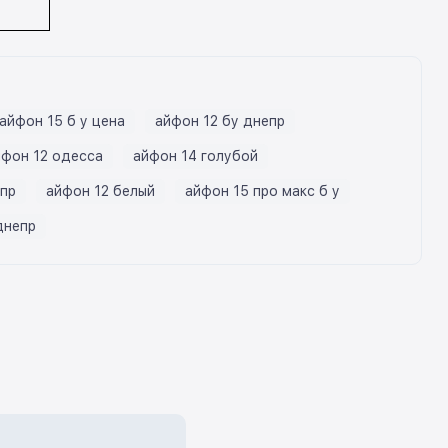
айфон 15 б у цена
айфон 12 бу днепр
йфон 12 одесса
айфон 14 голубой
епр
айфон 12 белый
айфон 15 про макс б у
днепр