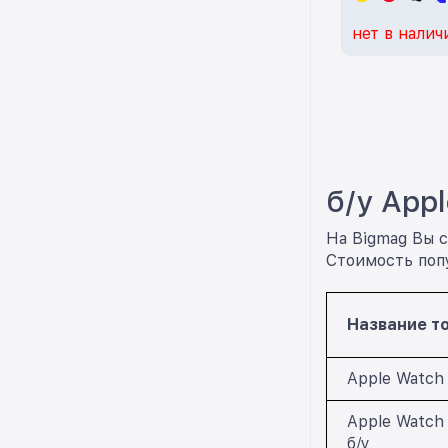
нет в налич
б/у App
На Bigmag Вы с
Стоимость попу
Название т
Apple Watch 
Apple Watch 
б/у