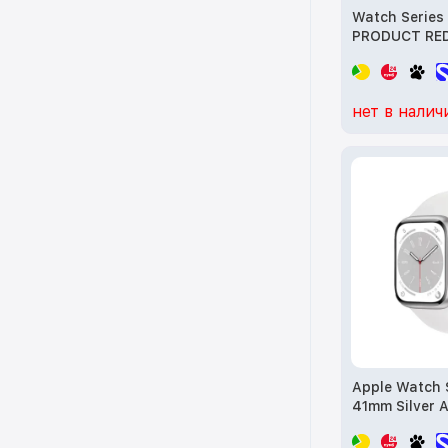
Watch Series
PRODUCT RED
Case w. PROD
Band - S/M (
нет в налич
Apple Watch 
41mm Silver 
with White S.
MP6L3) б/у