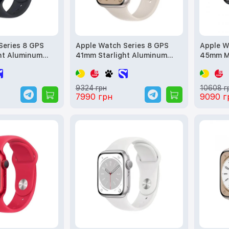
Series 8 GPS
Apple Watch Series 8 GPS
Apple W
ht Aluminum
41mm Starlight Aluminum
45mm M
ight Sport Band
Case w. Starlight S. Band -
Case w.
3) б/у
M/L (MNUF3) б/у
(MNP13,
9324 грн
10608 г
7990 грн
9090 г