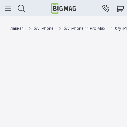
Главная
б/у iPhone
б/у iPhone 11 Pro Max
б/у i