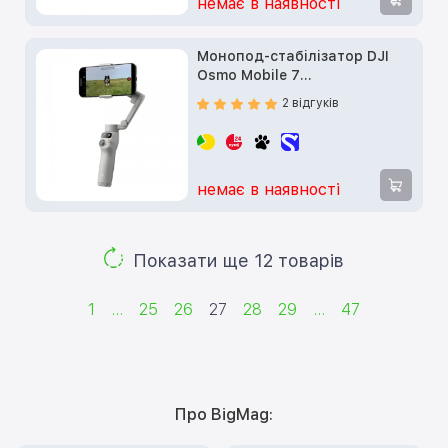
немає в наявності
Монопод-стабілізатор DJI
Osmo Mobile 7
(CP.OS.00000406.01)
2 відгуків
немає в наявності
Показати ще 12 товарів
1
...
25
26
27
28
29
...
47
Про BigMag: