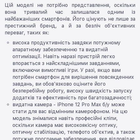
Цій моделі не потрібно представлення, оскільки
вона тривалий час залишалася одним із
найбажаніших смартфонів. Його цінують не лише за
престижний бренд, а й за безліч об'єктивних
переваг, таких як:
висока продуктивність завдяки потужному
апаратному забезпеченню та видатній
оптимізації. Навіть наразі пристрій легко
впорається з найскладнішими завданнями,
включаючи вимогливі ігри. У разі, якщо вам
потрібен смартфон для вирішення повсякденних
завдань, ви обов'язково оціните його
безперебійну роботу, високу швидкість запуску
додатків та ефективність при багатозадачності;
видатна камера - iPhone 12 Pro Max б/у може
стати для вас відмінним камерофоном. На цю
модель знімалися навіть професійні кліпи,
оскільки камера має високоякісну оптику,
оптичну стабілізацію, телефото об'єктив, а також
потужне програмне забезпечення, яке відповідає