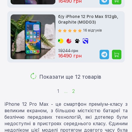
16490 грн
б/у iPhone 12 Pro Max 512gb,
Graphite (MGDG3)
16 відгуків
19244 грн
16490 грн
Показати ще 12 товарів
1
...
2
iPhone 12 Pro Max - це смартфон преміум-класу з
великим екраном, з більшою місткістю батареї та
безліччю передових технологій, які дотепер були
недоступні в пристроях середнього класу. Єдиним
недоліком цієї моделі протягом довгого часу була