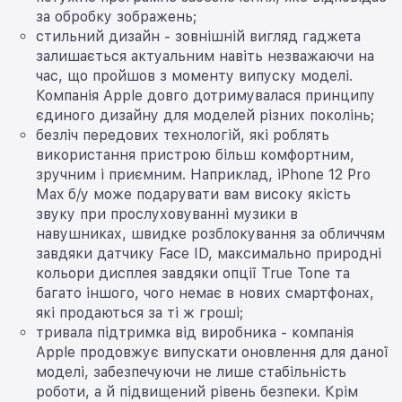
за обробку зображень;
стильний дизайн - зовнішній вигляд гаджета
залишається актуальним навіть незважаючи на
час, що пройшов з моменту випуску моделі.
Компанія Apple довго дотримувалася принципу
єдиного дизайну для моделей різних поколінь;
безліч передових технологій, які роблять
використання пристрою більш комфортним,
зручним і приємним. Наприклад, iPhone 12 Pro
Max б/у може подарувати вам високу якість
звуку при прослуховуванні музики в
навушниках, швидке розблокування за обличчям
завдяки датчику Face ID, максимально природні
кольори дисплея завдяки опції True Tone та
багато іншого, чого немає в нових смартфонах,
які продаються за ті ж гроші;
тривала підтримка від виробника - компанія
Apple продовжує випускати оновлення для даної
моделі, забезпечуючи не лише стабільність
роботи, а й підвищений рівень безпеки. Крім