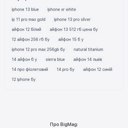
iphone 13 blue
iphone xr white
ip 11 pro max gold
iphone 13 pro silver
айфон 12 білий
айфон 13 512 гб цена бу
12 айфон 256 гб бу
айфон 15 б у
iphone 12 pro max 256gb бу
natural titanium
14 айфон б у
sierra blue
айфон 14 львів
14 про фіолетовий
14 pro бу
айфон 12 синій
12 iphone бу
Про BigMag: