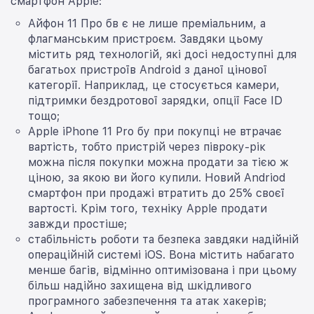
смартфон Apple:
Айфон 11 Про бв є не лише преміальним, а
флагманським пристроєм. Завдяки цьому
містить ряд технологій, які досі недоступні для
багатьох пристроїв Android з даної цінової
категорії. Наприклад, це стосується камери,
підтримки бездротової зарядки, опції Face ID
тощо;
Apple iPhone 11 Pro бу при покупці не втрачає
вартість, тобто пристрій через півроку-рік
можна після покупки можна продати за тією ж
ціною, за якою ви його купили. Новий Andriod
смартфон при продажі втратить до 25% своєї
вартості. Крім того, техніку Apple продати
завжди простіше;
стабільність роботи та безпека завдяки надійній
операційній системі iOS. Вона містить набагато
менше багів, відмінно оптимізована і при цьому
більш надійно захищена від шкідливого
програмного забезпечення та атак хакерів;