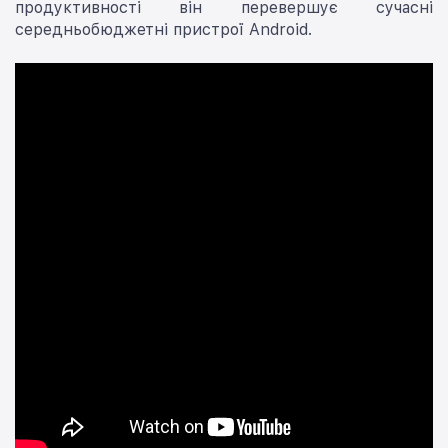
продуктивності він перевершує сучасні
середньобюджетні пристрої Android.