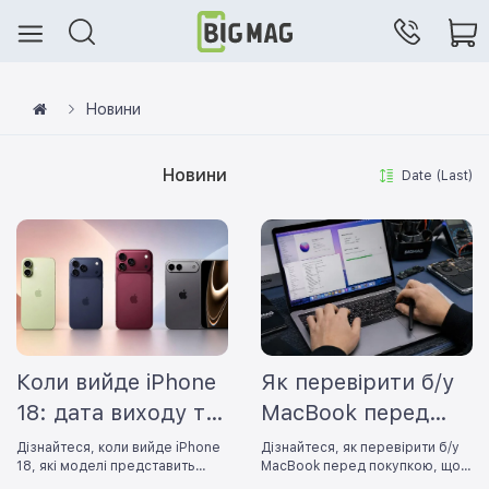
Новини
Новини
Date (Last)
Коли вийде iPhone
Як перевірити б/у
18: дата виходу та
MacBook перед
головні
покупкою: чек-
Дізнайтеся, коли вийде iPhone
Дізнайтеся, як перевірити б/у
18, які моделі представить
MacBook перед покупкою, щоб
нововведення
лист
Apple та яких нововведень
уникнути прихованих дефектів і