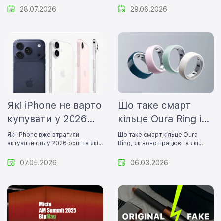
варто очікувати.
не переплатити за ремонт.
28.07.2026
29.06.2026
Які iPhone не варто
Що таке смарт
купувати у 2026
кільце Oura Ring і
році
як воно працює
Які iPhone вже втратили
Що таке смарт кільце Oura
актуальність у 2026 році та які
Ring, як воно працює та які
моделі краще обрати для
функції має популярний smart
комфортного використання.
ring для контролю здоров’я.
07.05.2026
06.03.2026