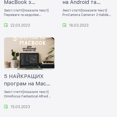
MacBook з
на Android та
мобільним
iPhone
Зміст статті[показати текст]
Зміст статті[показати текст]
Переваги та недоліки
ProCamera Camera+ 2 Halide
процесором
використання M1 для іго..
Ad..
22.03.2023
18.03.2023
5 НАЙКРАЩИХ
програм на Mac
для
Зміст статті[показати текст]
Omnifocus Fantastical Alfred ..
продуктивності Ч.1
15.03.2023