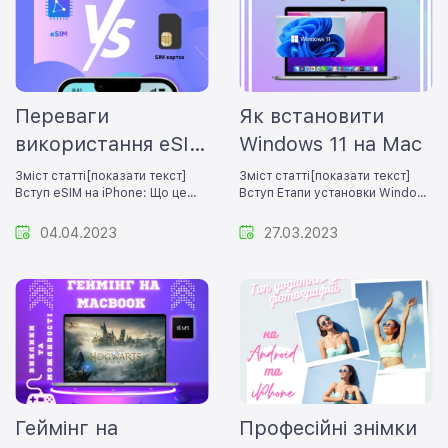
Переваги
Як встановити
використання eSIM
Windows 11 на Mac
на iPhone у
Зміст статті[показати текст]
Зміст статті[показати текст]
Вступ eSIM на iPhone: Що це
Вступ Етапи установки Windows
порівнянні зі SIM-
таке і як п..
11 на Мак..
картою
04.04.2023
27.03.2023
Геймінг на
Професійні знімки