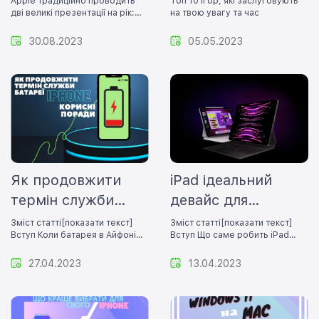
Apple традиційно проводить
Топ 10 ігор, які заслуговують
дві великі презентації на рік:
на твою увагу та час
весняну і осінню
30.08.2023
05.05.2023
Як продовжити
iPad ідеальний
термін служби
девайс для
батареї б/у iPhone:
навчання та
Зміст статті[показати текст]
Зміст статті[показати текст]
Вступ Коли батарея в Айфоні
Вступ Що саме робить iPad
корисні поради
роботи в 2023 році
починає втр..
таким корисни..
27.04.2023
13.04.2023