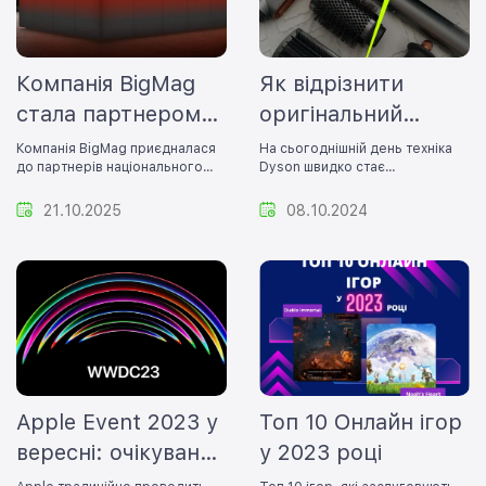
Компанія BigMag
Як відрізнити
стала партнером
оригінальний
AM Summit 2025
Dyson від копії
Компанія BigMag приєдналася
На сьогоднішній день техніка
до партнерів національного
Dyson швидко стає
саміту AM Summit 2025
популярною на ринку
21.10.2025
08.10.2024
Apple Event 2023 у
Топ 10 Онлайн ігор
вересні: очікування
у 2023 році
та прогнози