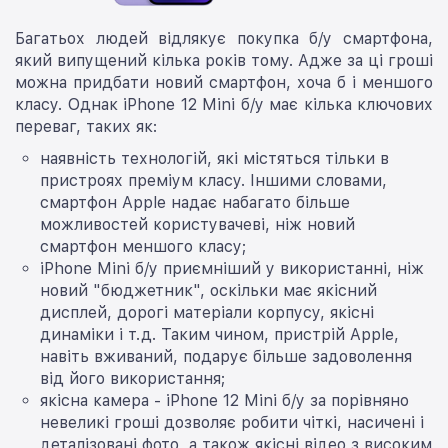
Багатьох людей відлякує покупка б/у смартфона,
який випущений кілька років тому. Адже за ці гроші
можна придбати новий смартфон, хоча б і меншого
класу. Однак iPhone 12 Mini б/у має кілька ключових
переваг, таких як:
наявність технологій, які містяться тільки в
пристроях преміум класу. Іншими словами,
смартфон Apple надає набагато більше
можливостей користувачеві, ніж новий
смартфон меншого класу;
iPhone Mini б/у приємніший у використанні, ніж
новий "бюджетник", оскільки має якісний
дисплей, дорогі матеріали корпусу, якісні
динаміки і т.д. Таким чином, пристрій Apple,
навіть вживаний, подарує більше задоволення
від його використання;
якісна камера - iPhone 12 Mini б/у за порівняно
невеликі гроші дозволяє робити чіткі, насичені і
деталізовані фото, а також якісні відео з високим