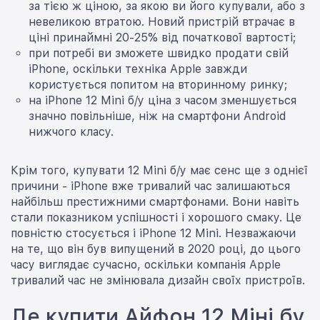
за тією ж ціною, за якою ви його купували, або з
невеликою втратою. Новий пристрій втрачає в
ціні принаймні 20-25% від початкової вартості;
при потребі ви зможете швидко продати свій
iPhone, оскільки техніка Apple завжди
користується попитом на вторинному ринку;
на iPhone 12 Mini б/у ціна з часом зменшується
значно повільніше, ніж на смартфони Android
нижчого класу.
Крім того, купувати 12 Mini б/у має сенс ще з однієї
причини - iPhone вже тривалий час залишаються
найбільш престижними смартфонами. Вони навіть
стали показником успішності і хорошого смаку. Це
повністю стосується і iPhone 12 Mini. Незважаючи
на те, що він був випущений в 2020 році, до цього
часу виглядає сучасно, оскільки компанія Apple
тривалий час не змінювала дизайн своїх пристроїв.
Де купити Айфон 12 Міні бу