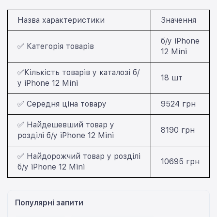
Назва характеристики
Значення
б/у iPhone
✅ Категорія товарів
12 Mini
✅Кількість товарів у каталозі б/
18 шт
у iPhone 12 Mini
✅ Середня ціна товару
9524 грн
✅ Найдешевший товар у
8190 грн
розділі б/у iPhone 12 Mini
✅ Найдорожчий товар у розділі
10695 грн
б/у iPhone 12 Mini
Популярні запити