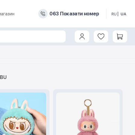
0
6
3
Показати номер
магазин
RU
UA
UBU