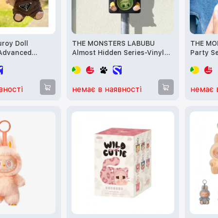
roy Doll
THE MONSTERS LABUBU
THE MO
 Advanced
Almost Hidden Series-Vinyl
Party Se
ner
Face Blind Box
вності
немає в наявності
немає 