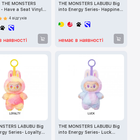
а THE MONSTERS
THE MONSTERS LABUBU Big
- Have a Seat Vinyl
into Energy Series- Happines
lind Box (Оригінал)
(Оригінал)
4 відгуків
в наявності
немає в наявності
NSTERS LABUBU Big
THE MONSTERS LABUBU Big
rgy Series- Loyalty
into Energy Series- Luck
ал)
(Оригінал)