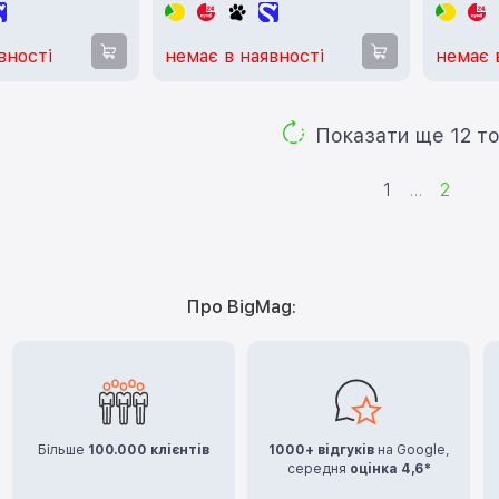
вності
немає в наявності
немає 
Показа
1
...
2
Про BigMag:
Більше
100.000 клієнтів
1000+ відгуків
на Google,
середня
оцінка 4,6*