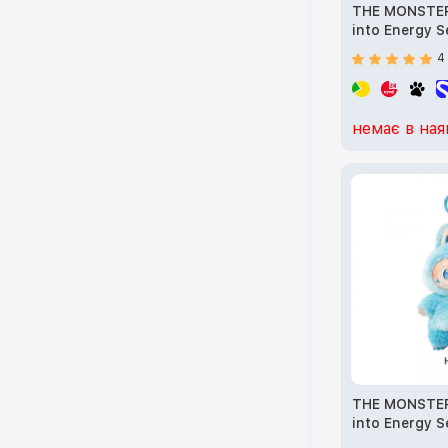
THE MONSTER
into Energy S
Plush Pendan
4
(01202810162
немає в ная
THE MONSTER
into Energy S
(Оригінал)