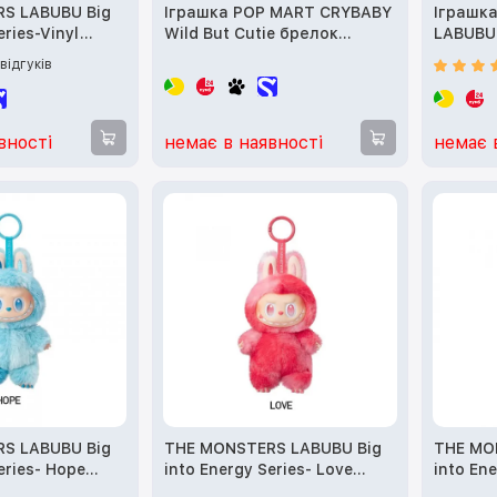
S LABUBU Big
Іграшка POP MART CRYBABY
Іграшк
eries-Vinyl
Wild But Cutie брелок
LABUBU 
t Blind Box
(Оригінал)
Plush B
 відгуків
)
вності
немає в наявності
немає 
S LABUBU Big
THE MONSTERS LABUBU Big
THE MO
eries- Hope
into Energy Series- Love
into Ene
(Оригінал)
(Оригін