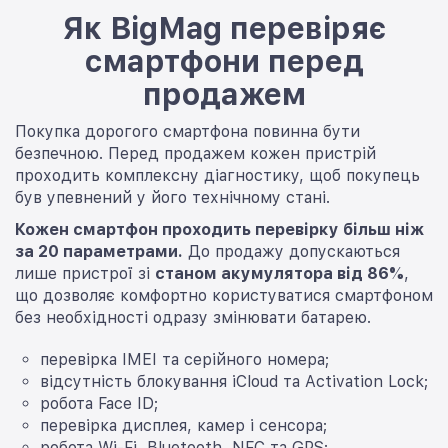
Як BigMag перевіряє
смартфони перед
продажем
Покупка дорогого смартфона повинна бути
безпечною. Перед продажем кожен пристрій
проходить комплексну діагностику, щоб покупець
був упевнений у його технічному стані.
Кожен смартфон проходить перевірку більш ніж
за 20 параметрами.
До продажу допускаються
лише пристрої зі
станом акумулятора від 86%
,
що дозволяє комфортно користуватися смартфоном
без необхідності одразу змінювати батарею.
перевірка IMEI та серійного номера;
відсутність блокування iCloud та Activation Lock;
робота Face ID;
перевірка дисплея, камер і сенсора;
робота Wi-Fi, Bluetooth, NFC та GPS;