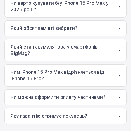
Чи варто купувати б/у iPhone 15 Pro Max у
▾
2026 році?
Так. Модель залишається одним із найпотужніших
смартфонів Apple завдяки процесору A17 Pro,
Який обсяг пам'яті вибрати?
▾
дисплею ProMotion, професійній системі камер і
тривалій підтримці нових версій iOS.
iPhone 15 Pro Max доступний у версіях на 256 ГБ, 512
ГБ та 1 ТБ. Вибір залежить від того, як активно ви
Який стан акумулятора у смартфонів
працюєте з фото, відео та великими файлами.
▾
BigMag?
До продажу допускаються лише смартфони зі
станом акумулятора від 86%, які пройшли
Чим iPhone 15 Pro Max відрізняється від
комплексну технічну перевірку.
▾
iPhone 15 Pro?
Основні відмінності — більший дисплей, довша
автономність і камера з п'ятикратним оптичним
Чи можна оформити оплату частинами?
▾
наближенням у версії Pro Max.
Так. BigMag пропонує оплату частинами та
розстрочку від банків-партнерів.
Яку гарантію отримує покупець?
▾
На всі б/у смартфони надається гарантія магазину.