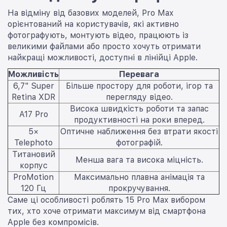
На відміну від базових моделей, Pro Max
орієнтований на користувачів, які активно
фотографують, монтують відео, працюють із
великими файлами або просто хочуть отримати
найкращі можливості, доступні в лінійці Apple.
Можливість
Перевага
6,7" Super
Більше простору для роботи, ігор та
Retina XDR
перегляду відео.
Висока швидкість роботи та запас
A17 Pro
продуктивності на роки вперед.
5×
Оптичне наближення без втрати якості
Telephoto
фотографій.
Титановий
Менша вага та висока міцність.
корпус
ProMotion
Максимально плавна анімація та
120 Гц
прокручування.
Саме ці особливості роблять 15 Pro Max вибором
тих, хто хоче отримати максимум від смартфона
Apple без компромісів.