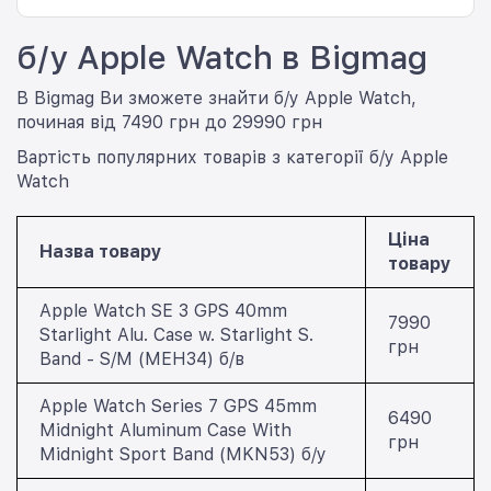
Для повноцінного налаштування та використання Apple
б/у Apple Watch в Bigmag
Watch необхідний iPhone. Саме в екосистемі Apple
годинник розкриває весь свій функціонал.
В Bigmag Ви зможете знайти б/у Apple Watch,
починая від 7490 грн до 29990 грн
Вартість популярних товарів з категорії б/у Apple
Watch
Ціна
Назва товару
товару
Apple Watch SE 3 GPS 40mm
7990
Starlight Alu. Case w. Starlight S.
грн
Band - S/M (MEH34) б/в
Apple Watch Series 7 GPS 45mm
6490
Midnight Aluminum Case With
грн
Midnight Sport Band (MKN53) б/у