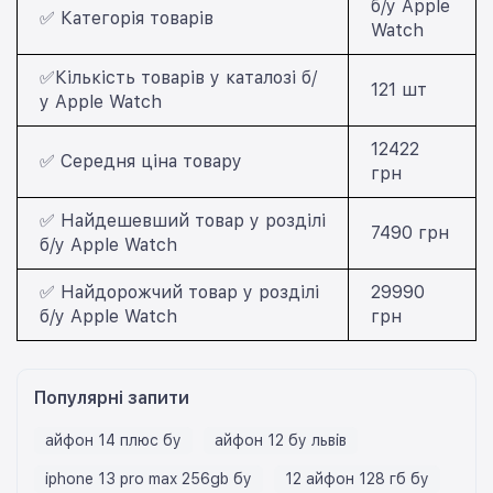
б/у Apple
✅ Категорія товарів
Watch
✅Кількість товарів у каталозі б/
121 шт
у Apple Watch
12422
✅ Середня ціна товару
грн
✅ Найдешевший товар у розділі
7490 грн
б/у Apple Watch
✅ Найдорожчий товар у розділі
29990
б/у Apple Watch
грн
Популярні запити
айфон 14 плюс бу
айфон 12 бу львів
iphone 13 pro max 256gb бу
12 айфон 128 гб бу