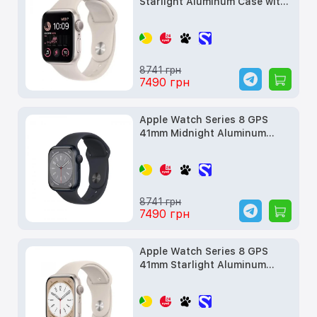
Starlight Aluminum Case with
Starlight Sport Band (MNJX3)
б/в
8741 грн
7490 грн
Apple Watch Series 8 GPS
41mm Midnight Aluminum
Case w. Midnight Sport Band
(MNP53, MNU73) б/у
8741 грн
7490 грн
Apple Watch Series 8 GPS
41mm Starlight Aluminum
Case w. Starlight S. Band -
M/L (MNUF3) б/в