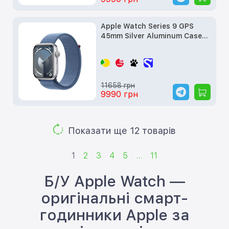
Apple Watch Series 9 GPS
45mm Silver Aluminum Case
w. Winter Blue S. Loop
(MR9F3) б/в
11658 грн
9990 грн
Показати ще 12 товарів
1
2
3
4
5
...
11
Б/У Apple Watch —
оригінальні смарт-
годинники Apple за