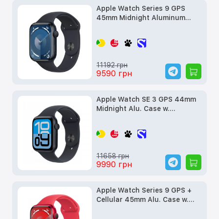
Apple Watch Series 9 GPS
45mm Midnight Aluminum
Case w. Midnight S. Band -
M/L Cellular (MRMD3) б/у
11192 грн
9590 грн
Apple Watch SE 3 GPS 44mm
Midnight Alu. Case w.
Midnight S. Band - M/L
(MEHQ4) б/в
11658 грн
9990 грн
Apple Watch Series 9 GPS +
Cellular 45mm Alu. Case w.
PRODUCT RED S. Band - S/M
(MRYE3) б/в