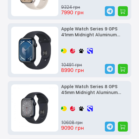
9324 грн
7990 грн
Apple Watch Series 9 GPS
41mm Midnight Aluminum
Case w. Midnight Sport Band -
S/M (MR8W3) б/у
10491 грн
8990 грн
Apple Watch Series 8 GPS
45mm Midnight Aluminum
Case w. Midnight Sport Band
(MNP13, MNUL3) б/у
10608 грн
9090 грн