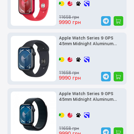
11658 грн
9990 грн
Apple Watch Series 9 GPS
45mm Midnight Aluminum
Case w. Midnight S. Band -
M/L (MR9A3) б/у
11658 грн
9990 грн
Apple Watch Series 9 GPS
45mm Midnight Aluminum
Case with Midnight Sport
Loop (MR9C3) б/у
11658 грн
9990 грн