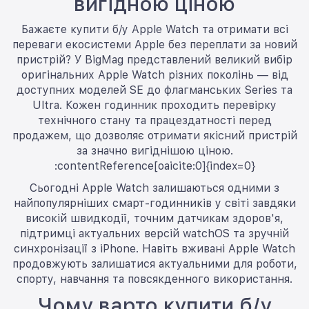
вигідною ціною
Бажаєте купити б/у Apple Watch та отримати всі
переваги екосистеми Apple без переплати за новий
пристрій? У BigMag представлений великий вибір
оригінальних Apple Watch різних поколінь — від
доступних моделей SE до флагманських Series та
Ultra. Кожен годинник проходить перевірку
технічного стану та працездатності перед
продажем, що дозволяє отримати якісний пристрій
за значно вигіднішою ціною.
:contentReference[oaicite:0]{index=0}
Сьогодні Apple Watch залишаються одними з
найпопулярніших смарт-годинників у світі завдяки
високій швидкодії, точним датчикам здоров'я,
підтримці актуальних версій watchOS та зручній
синхронізації з iPhone. Навіть вживані Apple Watch
продовжують залишатися актуальними для роботи,
спорту, навчання та повсякденного використання.
Чому варто купити б/у