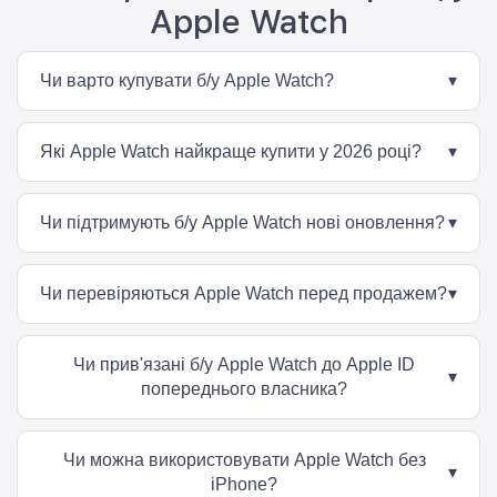
Apple Watch
Чи варто купувати б/у Apple Watch?
▾
Так. Apple Watch мають великий ресурс роботи та
залишаються актуальними протягом багатьох років
Які Apple Watch найкраще купити у 2026 році?
▾
завдяки регулярним оновленням і якісній збірці.
Найбільш популярними залишаються Apple Watch SE,
Series 8, Series 9, Series 10, Series 11 та Apple Watch
Чи підтримують б/у Apple Watch нові оновлення?
▾
Ultra. Вибір залежить від бюджету та необхідних функцій.
Більшість актуальних моделей Apple Watch продовжують
отримувати оновлення watchOS та підтримують сучасні
Чи перевіряються Apple Watch перед продажем?
▾
можливості екосистеми Apple.
Так. Перед продажем перевіряється працездатність
основних функцій, сенсорів, дисплея та бездротових
Чи прив'язані б/у Apple Watch до Apple ID
модулів пристрою.
▾
попереднього власника?
Ні. Перед продажем пристрої проходять підготовку та
відв'язуються від попереднього облікового запису Apple
Чи можна використовувати Apple Watch без
ID.
▾
iPhone?