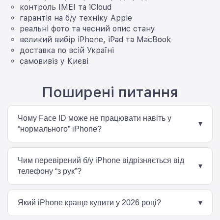
контроль IMEI та iCloud
гарантія на б/у техніку Apple
реальні фото та чесний опис стану
великий вибір iPhone, iPad та MacBook
доставка по всій Україні
самовивіз у Києві
Поширені питання
Чому Face ID може не працювати навіть у
▾
“нормального” iPhone?
Найчастіше Face ID перестає працювати після
неоригінального ремонту або пошкодження смартфона
Чим перевірений б/у iPhone відрізняється від
після падіння чи потрапляння вологи.
▾
телефону “з рук”?
Перед продажем у BigMag кожен iPhone проходить
перевірку Face ID, дисплея, акумулятора, камер, IMEI та
Який iPhone краще купити у 2026 році?
▾
iCloud. Це дозволяє зменшити ризик прихованих
проблем після покупки.