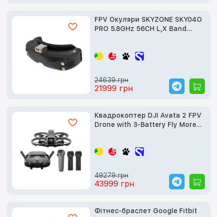
FPV Окуляри SKYZONE SKY04O
PRO 5.8GHz 56CH L,X Band
(SKY04OP5G)
24639 грн
21999 грн
Квадрокоптер DJI Avata 2 FPV
Drone with 3-Battery Fly More
Combo (CP.FP.00000151.02)
49279 грн
43999 грн
Фітнес-браслет Google Fitbit