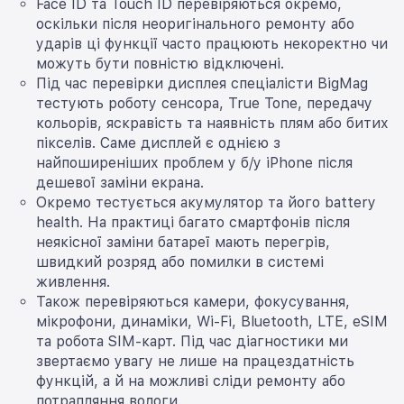
Face ID та Touch ID перевіряються окремо,
оскільки після неоригінального ремонту або
ударів ці функції часто працюють некоректно чи
можуть бути повністю відключені.
Під час перевірки дисплея спеціалісти BigMag
тестують роботу сенсора, True Tone, передачу
кольорів, яскравість та наявність плям або битих
пікселів. Саме дисплей є однією з
найпоширеніших проблем у б/у iPhone після
дешевої заміни екрана.
Окремо тестується акумулятор та його battery
health. На практиці багато смартфонів після
неякісної заміни батареї мають перегрів,
швидкий розряд або помилки в системі
живлення.
Також перевіряються камери, фокусування,
мікрофони, динаміки, Wi-Fi, Bluetooth, LTE, eSIM
та робота SIM-карт. Під час діагностики ми
звертаємо увагу не лише на працездатність
функцій, а й на можливі сліди ремонту або
потрапляння вологи.