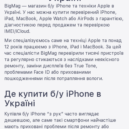
BigMag — магазин б/у iPhone та техніки Apple в
Україні. У нас можна купити перевірений iPhone,
iPad, MacBook, Apple Watch або AirPods з гарантією,
діагностикою перед продажем та перевіркою
IMEI/iCloud.
Ми спеціалізуємось саме на техніці Apple та понад
12 років працюємо з iPhone, iPad і MacBook. За цей
час спеціалісти BigMag перевірили тисячі пристроїв
та регулярно стикаються з наслідками неякісного
ремонту, заміни дисплеїв без True Tone,
проблемами Face ID або прихованими
пошкодженнями після потрапляння вологи.
Де купити б/у iPhone в
Україні
Купівля б/у iPhone “з рук” часто виглядає
дешевшою, але саме такі смартфони найчастіше
мають приховані проблеми після ремонту або