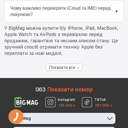
Найчастіше користувачі обирають iPhone 13, iPhone 14
та iPhone 15 через хорошу продуктивність, автономність
Чому важливо перевіряти iCloud та IMEI перед
та актуальність iOS.
▾
покупкою?
Перевірка IMEI та iCloud допомагає переконатися, що
У BigMag можна купити б/у iPhone, iPad, MacBook,
смартфон не має блокування, прихованих обмежень
Apple Watch та AirPods з перевіркою перед
або проблем з активацією після покупки.
продажем, гарантією та чесним описом стану. Це
зручний спосіб отримати техніку Apple без
переплати за нові моделі.
Показати все
0
6
3
Показати номер
Instagram
TikTok
125 000 +
187 000 +
BigMag